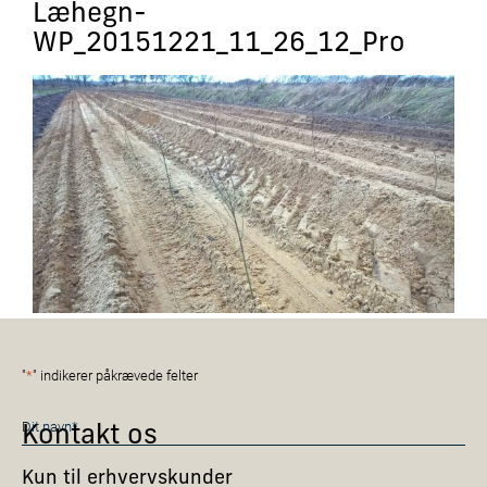
Læhegn-
WP_20151221_11_26_12_Pro
"
*
" indikerer påkrævede felter
Navn
Kontakt os
*
Kun til erhvervskunder