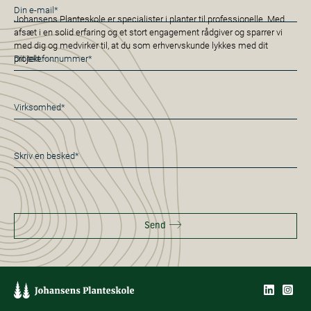
E-
Johansens Planteskole er specialister i planter til professionelle. Med
mail
afsæt i en solid erfaring og et stort engagement rådgiver og sparrer vi
*
med dig og medvirker til, at du som erhvervskunde lykkes med dit
Telefon
projekt.
*
Virksomhed
*
Besked
*
Send