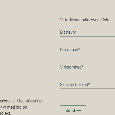
"
" indikerer påkrævede felter
*
Navn
*
E-
mail
*
Virksomhed
*
Besked
*
ssionelle. Med afsæt i en
er vi med dig og
Send
rojekt.