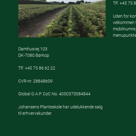
Tlf.
+45 75 8
Uden for kon
velkommen ti
mobilnumre,
menupunktet
Damhusvej 103
DK-7080 Børkop
Tlf.
+45 75 86 62 22
CVR-nr. 28848609
Global G.A.P. CoC No. 4050373084844
Johansens Planteskole har udelukkende salg
til erhvervskunder.