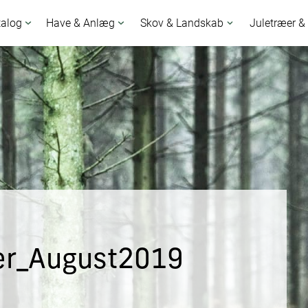
talog
Have & Anlæg
Skov & Landskab
Juletræer &
r_August2019