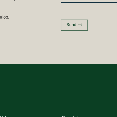
*
talog.
Send