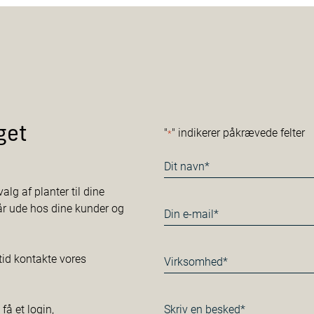
get
"
" indikerer påkrævede felter
*
Navn
*
alg af planter til dine
tår ude hos dine kunder og
E-
mail
*
Virksomhed*
tid kontakte vores
*
Besked
å et login,