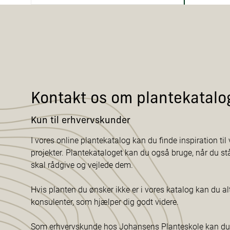
Kontakt os om plantekatalo
Kun til erhvervskunder
I vores online plantekatalog kan du finde inspiration til v
projekter. Plantekataloget kan du også bruge, når du s
skal rådgive og vejlede dem.
Hvis planten du ønsker ikke er i vores katalog kan du al
konsulenter, som hjælper dig godt videre.
Som erhvervskunde hos Johansens Planteskole kan du f