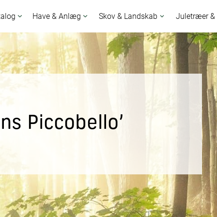
talog
Have & Anlæg
Skov & Landskab
Juletræer &
s Piccobello’