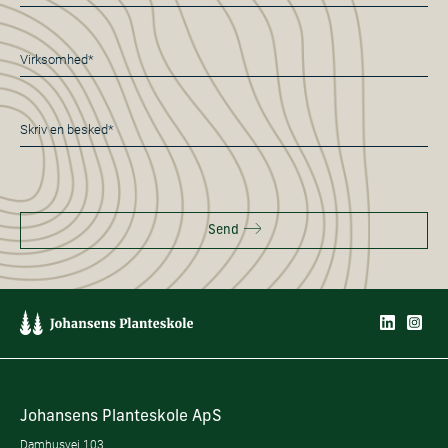
*
Virksomhed
*
Besked
*
Send
Johansens Planteskole ApS
Damhusvej 103