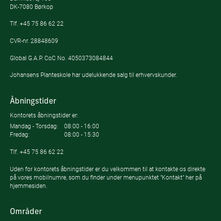
DK-7080 Børkop
Tlf.
+45 75 86 62 22
CVR-nr. 28848609
Global G.A.P. CoC No. 4050373084844
Johansens Planteskole har udelukkende salg til erhvervskunder.
Åbningstider
Kontorets åbningstider er:
Mandag - Torsdag:
08:00 - 16:00
Fredag:
08:00 - 15:30
Tlf.
+45 75 86 62 22
Uden for kontorets åbningstider er du velkommen til at kontakte os direkte
på vores mobilnumre, som du finder under menupunktet "Kontakt" her på
hjemmesiden.
Områder