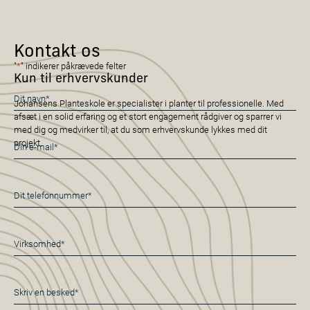
Kontakt os
"
*
" indikerer påkrævede felter
Kun til erhvervskunder
Navn
Johansens Planteskole er specialister i planter til professionelle. Med
*
afsæt i en solid erfaring og et stort engagement rådgiver og sparrer vi
med dig og medvirker til, at du som erhvervskunde lykkes med dit
E-
projekt.
mail
*
Telefon
*
Virksomhed
*
Besked
*