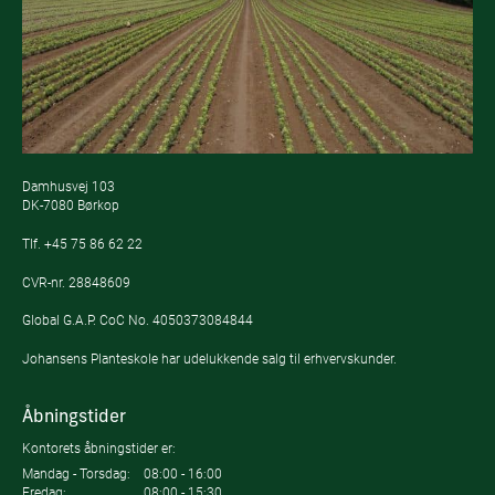
Damhusvej 103
DK-7080 Børkop
Tlf.
+45 75 86 62 22
CVR-nr. 28848609
Global G.A.P. CoC No. 4050373084844
Johansens Planteskole har udelukkende salg til erhvervskunder.
Åbningstider
Kontorets åbningstider er:
Mandag - Torsdag:
08:00 - 16:00
Fredag:
08:00 - 15:30