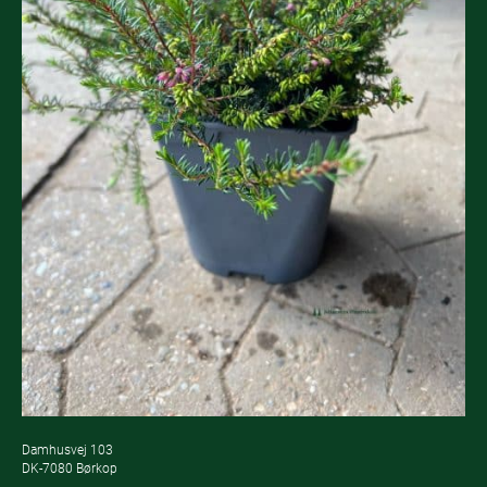
Damhusvej 103
DK-7080 Børkop