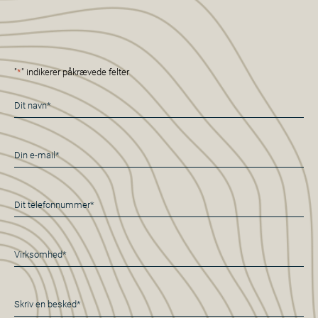
"
*
" indikerer påkrævede felter
Navn
*
E-
mail
*
Telefon
*
Virksomhed
*
Besked
*