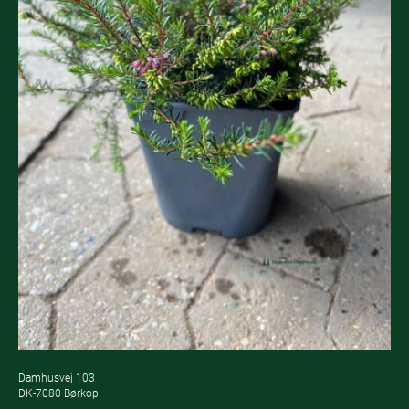
Damhusvej 103
DK-7080 Børkop