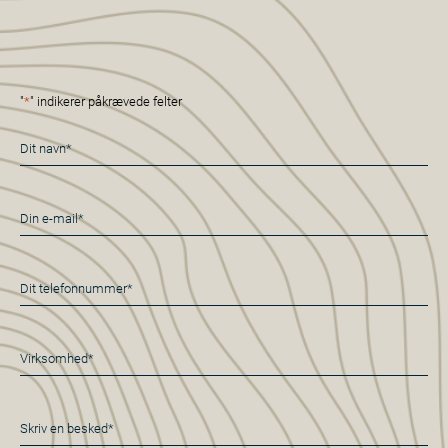
"
*
" indikerer påkrævede felter
Navn
*
E-
mail
*
Telefon
*
Virksomhed
*
Besked
*