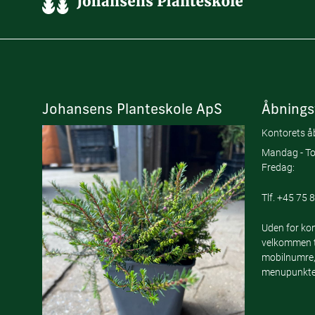
Johansens Planteskole ApS
Åbnings
Kontorets åb
Mandag - To
Fredag:
Tlf.
+45 75 8
Uden for kon
velkommen ti
mobilnumre,
menupunktet