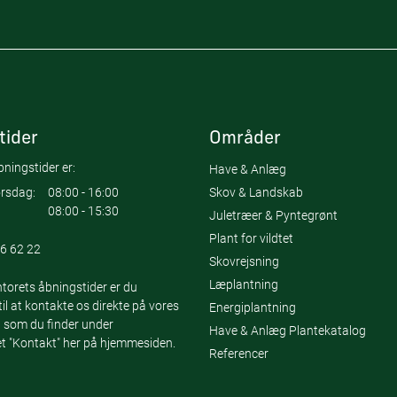
tider
Områder
ningstider er:
Have & Anlæg
Skov & Landskab
rsdag:
08:00 - 16:00
08:00 - 15:30
Juletræer & Pyntegrønt
Plant for vildtet
6 62 22
Skovrejsning
Læplantning
torets åbningstider er du
l at kontakte os direkte på vores
Energiplantning
 som du finder under
Have & Anlæg Plantekatalog
 "Kontakt" her på hjemmesiden.
Referencer