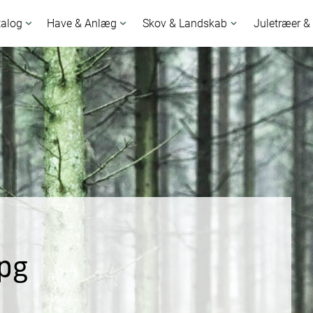
talog
Have & Anlæg
Skov & Landskab
Juletræer &
pg