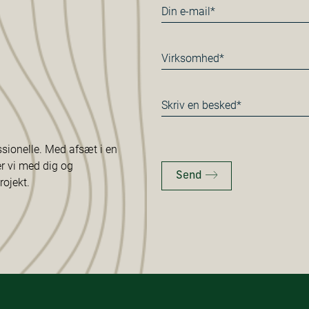
E-
mail
*
Virksomhed
*
Besked
*
ssionelle. Med afsæt i en
er vi med dig og
Send
rojekt.