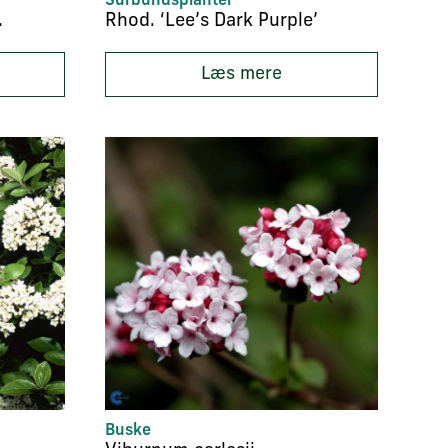
Surbundsplanter
White’
Rhod. ‘Lee’s Dark Purple’
Læs mere
Buske