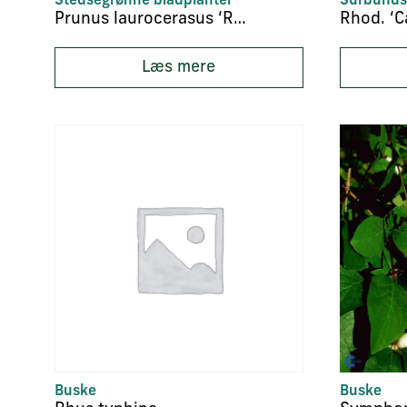
Stedsegrønne bladplanter
Surbunds
Prunus laurocerasus ‘Rotundifolia’
Læs mere
Buske
Buske