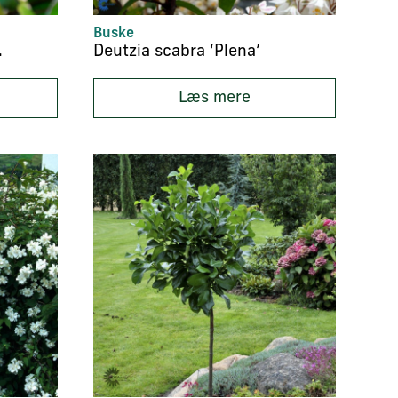
Buske
ernød’
Deutzia scabra ‘Plena’
Læs mere