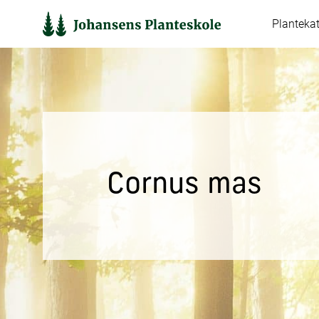
Hop
Planteka
til
indholdet
Cornus mas