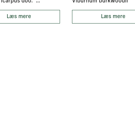
Symphoricarpus doo. ‘White Hedge’
Viburnum burkwoodii
Læs mere
Læs mere