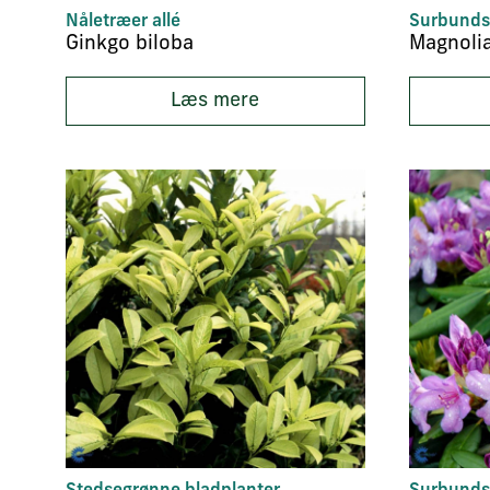
Nåletræer allé
Surbunds
Ginkgo biloba
Magnolia
Læs mere