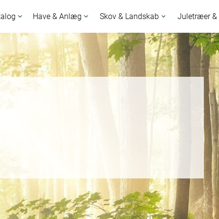
talog
Have & Anlæg
Skov & Landskab
Juletræer &