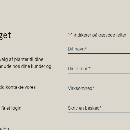
get
"
" indikerer påkrævede felter
*
Navn
*
alg af planter til dine
tår ude hos dine kunder og
E-
mail
*
Virksomhed*
tid kontakte vores
*
Besked
å et login,
*
talog.