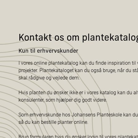
Kontakt os om plantekatalo
Kun til erhvervskunder
I vores online plantekatalog kan du finde inspiration til v
projekter. Plantekataloget kan du også bruge, når du s
skal rådgive og vejlede dem.
Hvis planten du ønsker ikke er i vores katalog kan du al
konsulenter, som hjælper dig godt videre.
Som erhvervskunde hos Johansens Planteskole kan du f
så du kan bestille planter online.
Brug formularen hvis du ønsker login til vores planteka