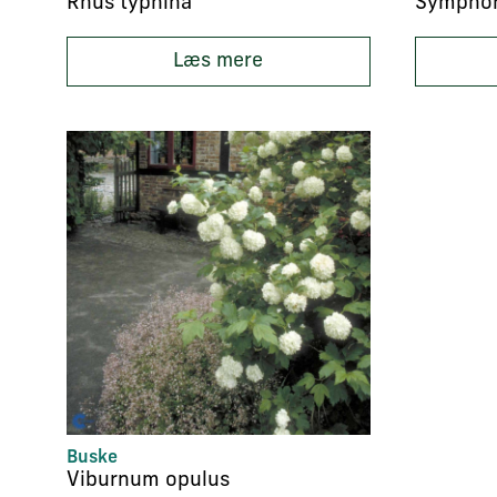
Rhus typhina
Læs mere
Buske
Viburnum opulus