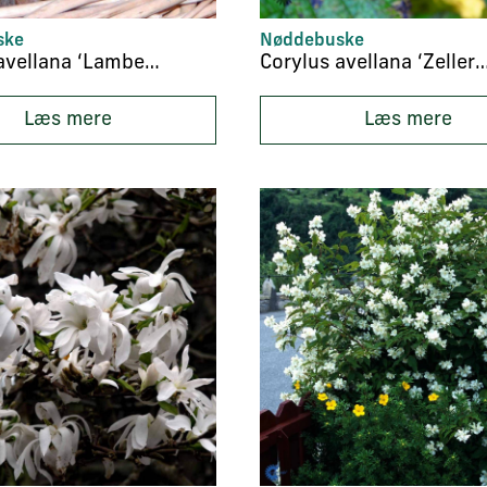
ske
Nøddebuske
Corylus avellana ‘Lambert Filbert’
Corylus avellana ‘Zell
Læs mere
Læs mere