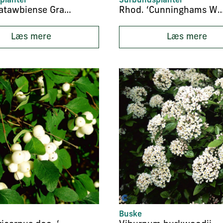
planter
Surbundsplanter
Rhod. ‘Catawbiense Grandiflorum’
Rhod. ‘Cunninghams 
Læs mere
Læs mere
Buske