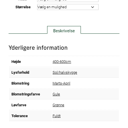
Størrelse
Beskrivelse
Yderligere information
Højde
400-600cm
Lysforhold
Sol/halvskygge
Blomstring
Marts-April
Blomstringsfarve
Gule
Løvfarve
Grønne
Tolerance
Fuldt