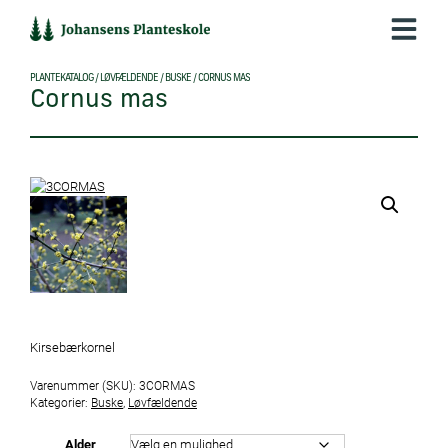
Hop
til
indholdet
PLANTEKATALOG
/
LØVFÆLDENDE
/
BUSKE
/
CORNUS MAS
Cornus mas
Kirsebærkornel
Varenummer (SKU):
3CORMAS
Kategorier:
Buske
,
Løvfældende
Alder