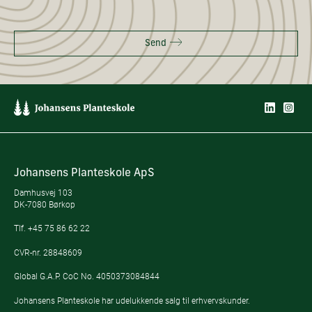
Send
Johansens Planteskole ApS
Damhusvej 103
DK-7080 Børkop
Tlf.
+45 75 86 62 22
CVR-nr. 28848609
Global G.A.P. CoC No. 4050373084844
Johansens Planteskole har udelukkende salg til erhvervskunder.