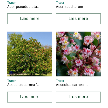
Træer
Træer
Acer pseudoplatanus ‘Brilliantissimum’
Acer saccharum
Læs mere
Læs mere
Træer
Træer
Aesculus carnea ‘Briotii’
Aesculus carnea ‘Plantierensis’
Læs mere
Læs mere