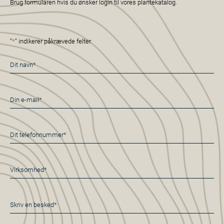
Brug formularen hvis du ønsker login til vores plantekatalog.
"
*
" indikerer påkrævede felter
Navn
*
E-
mail
*
Telefon
*
Virksomhed*
*
Besked
*