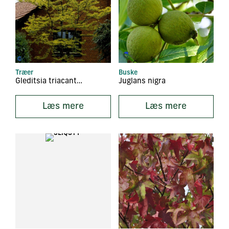
Træer
Buske
Gleditsia triacanthos ‘Sunburst’
Juglans nigra
Læs mere
Læs mere