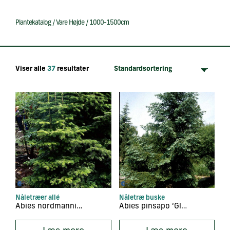
Plantekatalog
/
Vare Højde
/
1000-1500cm
Viser alle
37
resultater
Nåletræer allé
Nåletræ buske
Abies nordmanniana
Abies pinsapo ‘Glauca’