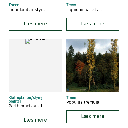
Træer
Træer
Liquidambar styraciflua
Liquidambar styraciflua ‘Worplesdon’
Læs mere
Læs mere
Klatreplanter/slyng
Træer
planter
Populus tremula ‘Erecta’
Parthenocissus tricuspidata
Læs mere
Læs mere