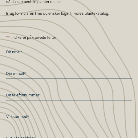
så du kan bestille planter online.
Brug formularen hvis du ønsker login til vores plantekatalog.
"
*
" indikerer påkrævede felter
Navn
*
E-
mail
*
Telefon
*
Virksomhed*
*
Besked