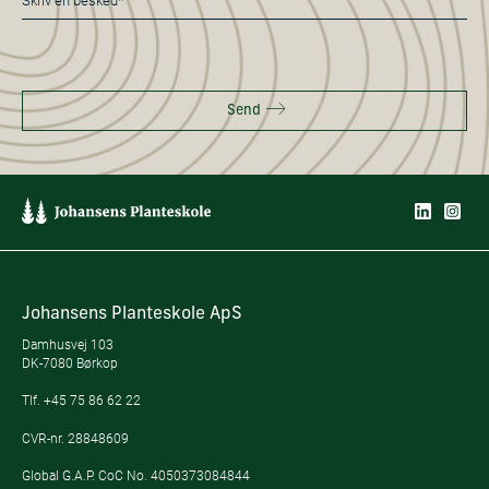
*
Send
Johansens Planteskole ApS
Damhusvej 103
DK-7080 Børkop
Tlf.
+45 75 86 62 22
CVR-nr. 28848609
Global G.A.P. CoC No. 4050373084844