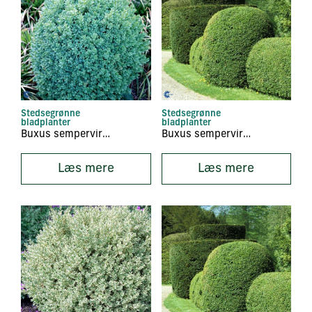
Stedsegrønne
Stedsegrønne
bladplanter
bladplanter
Buxus sempervirens ‘Blauer Heinz’
Buxus sempervirens ‘Bullata’
Læs mere
Læs mere