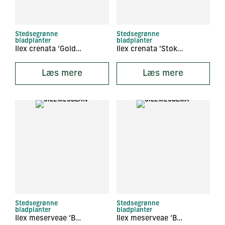
Stedsegrønne
Stedsegrønne
bladplanter
bladplanter
Ilex crenata ‘Golden Gem’
Ilex crenata ‘Stokes’
Læs mere
Læs mere
Stedsegrønne
Stedsegrønne
bladplanter
bladplanter
Ilex meserveae ‘Blue Angel’
Ilex meserveae ‘Blue Maid’