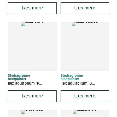
Læs mere
Læs mere
Stedsegrønne
Stedsegrønne
bladplanter
bladplanter
Ilex aquifolium ‘Pyramidalis’
Ilex aquifolium ‘Silver Queen’
Læs mere
Læs mere