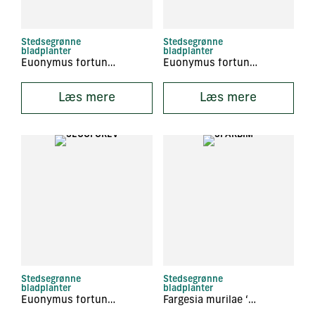
Stedsegrønne
Stedsegrønne
bladplanter
bladplanter
Euonymus fortunei ‘Minimus’
Euonymus fortunei ‘Nyrans’
Læs mere
Læs mere
Stedsegrønne
Stedsegrønne
bladplanter
bladplanter
Euonymus fortunei ‘Vegetus Eve’
Fargesia murilae ‘Bimbo’