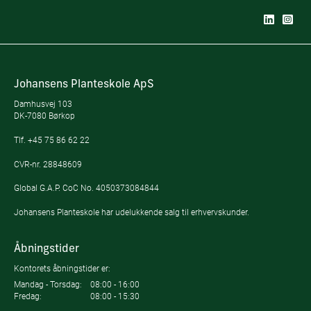
Johansens Planteskole ApS
Damhusvej 103
DK-7080 Børkop
Tlf.
+45 75 86 62 22
CVR-nr. 28848609
Global G.A.P. CoC No. 4050373084844
Johansens Planteskole har udelukkende salg til erhvervskunder.
Åbningstider
Kontorets åbningstider er:
Mandag - Torsdag:
08:00 - 16:00
Fredag:
08:00 - 15:30