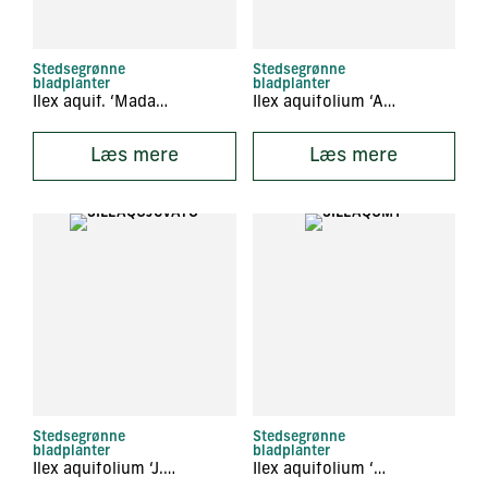
Stedsegrønne
Stedsegrønne
bladplanter
bladplanter
Ilex aquif. ‘Madame briot
Ilex aquifolium ‘Alaska’
Læs mere
Læs mere
Stedsegrønne
Stedsegrønne
bladplanter
bladplanter
Ilex aquifolium ‘J.C. van Tol’
Ilex aquifolium ‘Myrtifolia’