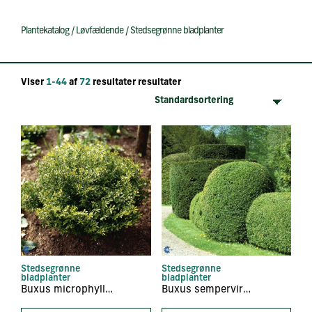
Plantekatalog
/
Løvfældende
/
Stedsegrønne bladplanter
Viser
1-44
af
72
resultater resultater
Stedsegrønne
Stedsegrønne
bladplanter
bladplanter
Buxus microphylla ‘Mimer
Buxus sempervirens