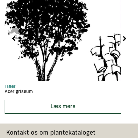
Træer
Hæ
Acer griseum
A
Læs mere
Kontakt os om plantekataloget