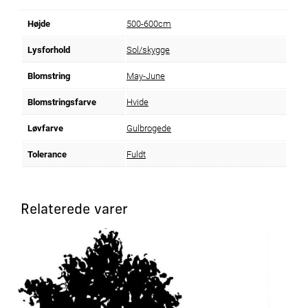
Højde
500-600cm
Lysforhold
Sol/skygge
Blomstring
May-June
Blomstringsfarve
Hvide
Løvfarve
Gulbrogede
Tolerance
Fuldt
Relaterede varer