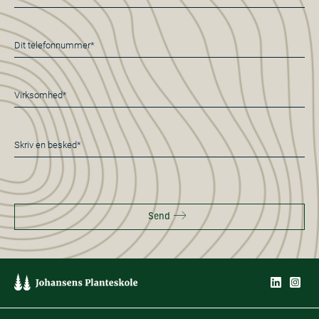
mail
*
Telefon
*
Virksomhed*
*
Besked
*
Send