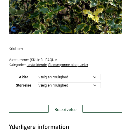
Kristtorn
Varenummer (SKU):
3ILEAQUM
Kategorier:
Løvfældende
,
Stedsegrønne bladplanter
Alder
Størrelse
Beskrivelse
Yderligere information