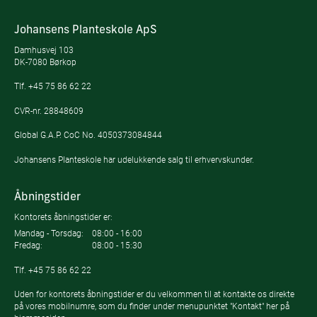
Johansens Planteskole ApS
Damhusvej 103
DK-7080 Børkop
Tlf.
+45 75 86 62 22
CVR-nr. 28848609
Global G.A.P. CoC No. 4050373084844
Johansens Planteskole har udelukkende salg til erhvervskunder.
Åbningstider
Kontorets åbningstider er:
Mandag - Torsdag:
08:00 - 16:00
Fredag:
08:00 - 15:30
Tlf.
+45 75 86 62 22
Uden for kontorets åbningstider er du velkommen til at kontakte os direkte
på vores mobilnumre, som du finder under menupunktet "Kontakt" her på