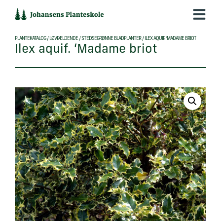
Hop
til
indholdet
PLANTEKATALOG
/
LØVFÆLDENDE
/
STEDSEGRØNNE BLADPLANTER
/
ILEX AQUIF. ‘MADAME BRIOT
Ilex aquif. ‘Madame briot