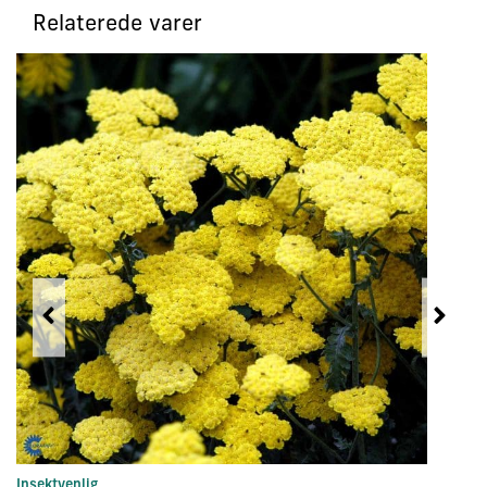
Relaterede varer
Insektvenlig
In