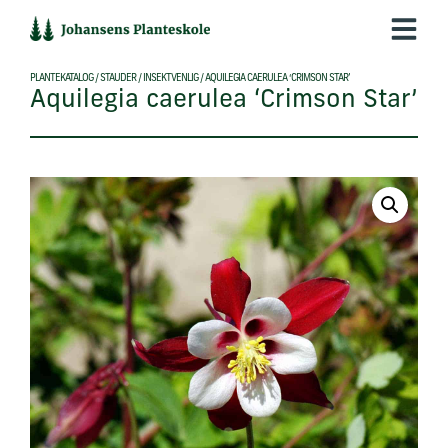
Hop
til
indholdet
PLANTEKATALOG
/
STAUDER
/
INSEKTVENLIG
/
AQUILEGIA CAERULEA ‘CRIMSON STAR’
Aquilegia caerulea ‘Crimson Star’