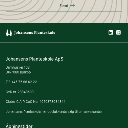
Send
Johansens Planteskole ApS
Damhusvej 103
DK-7080 Børkop
Tlf.
+45 75 86 62 22
CVR-nr. 28848609
Global G.A.P. CoC No. 4050373084844
Johansens Planteskole har udelukkende salg til erhvervskunder.
Åbningstider