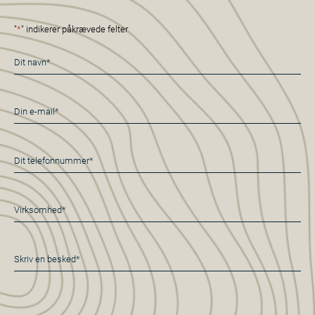
"
*
" indikerer påkrævede felter
Navn
*
E-
mail
*
Telefon
*
Virksomhed*
*
Besked
*