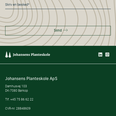
Besked
*
Send
Johansens Planteskole ApS
Damhusvej 103
DK-7080 Børkop
Tlf.
+45 75 86 62 22
CVR-nr. 28848609