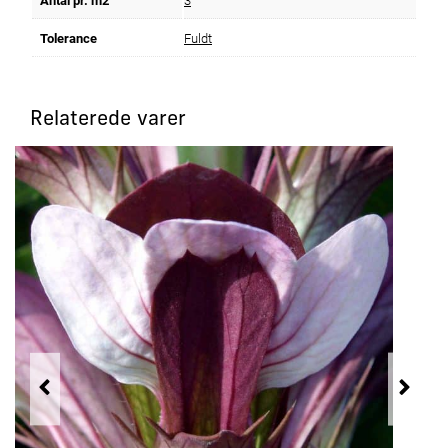
Antal pr. m2
3
Tolerance
Fuldt
Relaterede varer