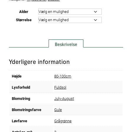
Alder
Størrelse
Beskrivelse
Yderligere information
Højde
80-100cm
Lysforhold
Fuldsol
Blomstring
July-August
Blomstringsfarve
Gule
Løvfarve
Grågrønne