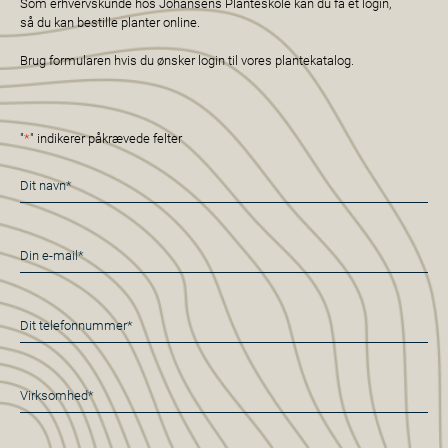
Som erhvervskunde hos Johansens Planteskole kan du få et login,
så du kan bestille planter online.
Brug formularen hvis du ønsker login til vores plantekatalog.
"
*
" indikerer påkrævede felter
Navn
*
E-
mail
*
Telefon
*
Virksomhed*
*