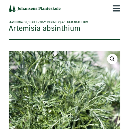
Hop
til
indholdet
PLANTEKATALOG
/
STAUDER
/
KRYDDERURTER
/
ARTEMISIA ABSINTHIUM
Artemisia absinthium