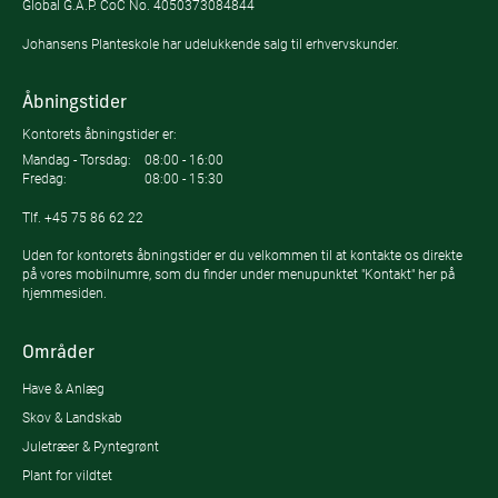
Global G.A.P. CoC No. 4050373084844
Johansens Planteskole har udelukkende salg til erhvervskunder.
Åbningstider
Kontorets åbningstider er:
Mandag - Torsdag:
08:00 - 16:00
Fredag:
08:00 - 15:30
Tlf.
+45 75 86 62 22
Uden for kontorets åbningstider er du velkommen til at kontakte os direkte
på vores mobilnumre, som du finder under menupunktet "Kontakt" her på
hjemmesiden.
Områder
Have & Anlæg
Skov & Landskab
Juletræer & Pyntegrønt
Plant for vildtet