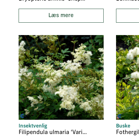
Læs mere
Insektvenlig
Buske
Filipendula ulmaria ‘Variegata’
Fothergi