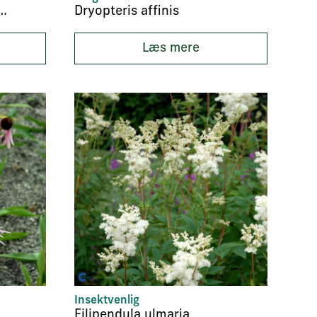
s purpurea ‘Apricot’
Dryopteris affinis
Læs mere
Insektvenlig
Filipendula ulmaria