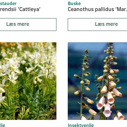
stauder
Buske
rendsii ‘Cattleya’
Ceanothus
Læs mere
Læs mere
lig
Insektvenlig