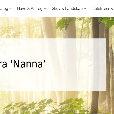
talog
Have & Anlæg
Skov & Landskab
Juletræer &
ra ‘Nanna’