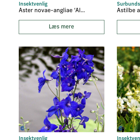
Insektvenlig
Surbunds
Aster novae-angliae ‘Alma Pötschke’
Astilbe a
Læs mere
Insektvenlig
Insektven