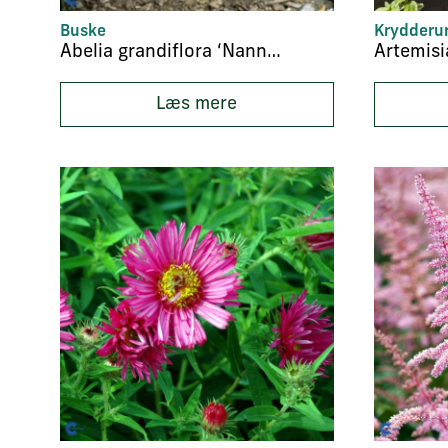
Buske
Krydderur
Abelia grandiflora ‘Nanna’
Artemis
Læs mere