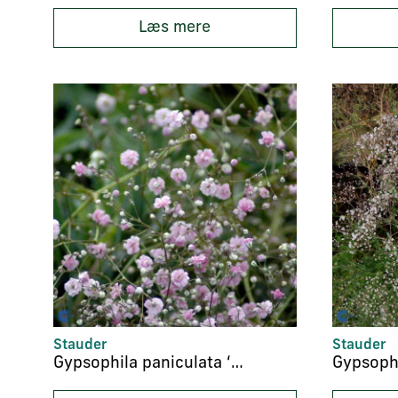
Læs mere
Stauder
Stauder
Gypsophila paniculata ‘Flamingo’