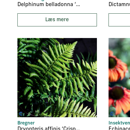
Delphinum belladonna ‘Völkerfrieden’
Læs mere
Bregner
Insektven
Dryopteris affinis ‘Crispa Congesta’