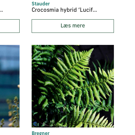
Stauder
 pallidus ‘Marie Simon’
Crocosmia hybrid ‘Lucifer’
Læs mere
Bregner