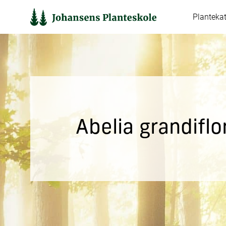
Hop
Planteka
til
indholdet
Abelia grandiflo