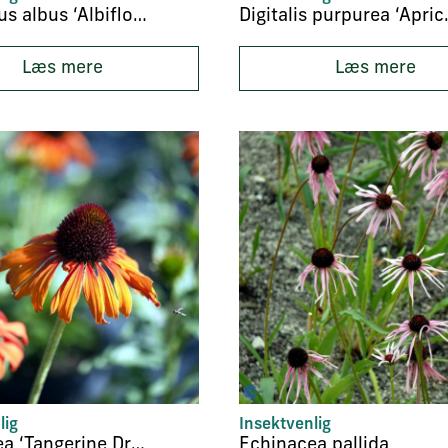
Dictamnus albus ‘Albiflorus
Digitali
Læs mere
Læs mere
lig
Insektvenlig
Echinacea ‘Tangerine Dream’
Echinacea pallida