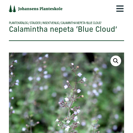
Hop
til
indholdet
PLANTEKATALOG
/
STAUDER
/
INSEKTVENLIG
/
CALAMINTHA NEPETA ‘BLUE CLOUD’
Calamintha nepeta ‘Blue Cloud’