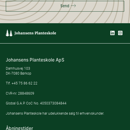
Send
Johansens Planteskole ApS
Damhusvej 103
DK-7080 Børkop
Tlf.
+45 75 86 62 22
CVR-nr. 28848609
Global G.A.P. CoC No. 4050373084844
Johansens Planteskole har udelukkende salg til erhvervskunder.
Åbningstider