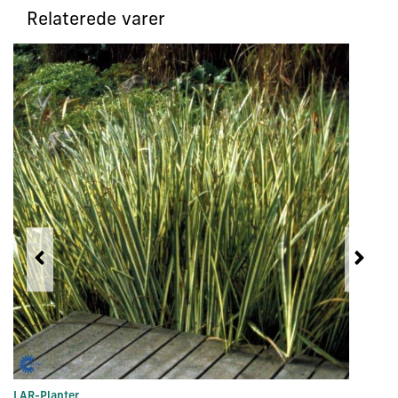
Relaterede varer
LAR-Planter
In