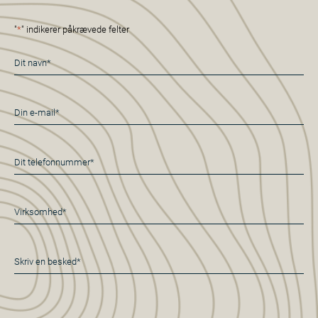
"
*
" indikerer påkrævede felter
Navn
*
E-
mail
*
Telefon
*
Virksomhed*
*
Besked
*