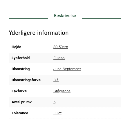
Beskrivelse
Yderligere information
Højde
30-50cm
Lysforhold
Fuldsol
Blomstring
June-September
Blomstringsfarve
Blå
Løvfarve
Grågrønne
Antal pr. m2
5
Tolerance
Fuldt