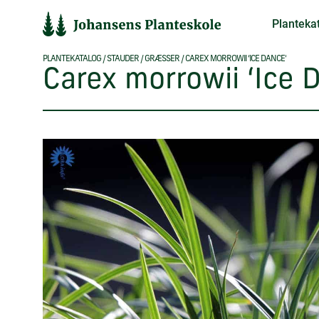
Hop
Planteka
til
indholdet
PLANTEKATALOG
/
STAUDER
/
GRÆSSER
/
CAREX MORROWII ‘ICE DANCE’
Carex morrowii ‘Ice 