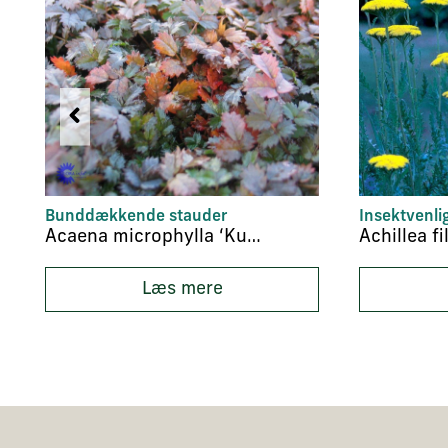
Bunddækkende stauder
Insektvenli
Acaena microphylla ‘Kupferteppich’
Achillea f
Læs mere