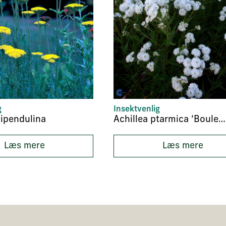
g
Insektvenlig
ilipendulina
Achillea ptarmica ‘Boule de Neige’
Læs mere
Læs mere