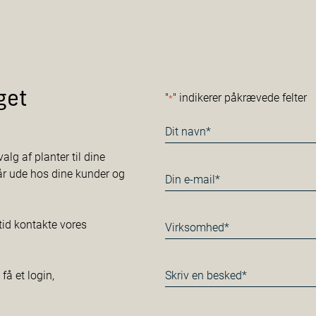
get
"
" indikerer påkrævede felter
*
Navn
*
alg af planter til dine
tår ude hos dine kunder og
E-
mail
*
Virksomhed*
tid kontakte vores
*
Besked
å et login,
*