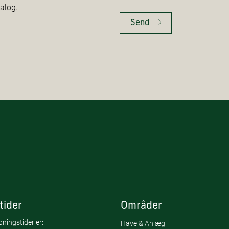
talog.
Send
tider
Områder
ningstider er:
Have & Anlæg