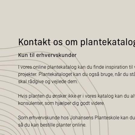
Kontakt os om plantekatalo
Kun til erhvervskunder
I vores online plantekatalog kan du finde inspiration til v
projekter. Plantekataloget kan du også bruge, når du s
skal rådgive og vejlede dem.
Hvis planten du ønsker ikke er i vores katalog kan du al
konsulenter, som hjælper dig godt videre.
Som erhvervskunde hos Johansens Planteskole kan du f
så du kan bestille planter online.