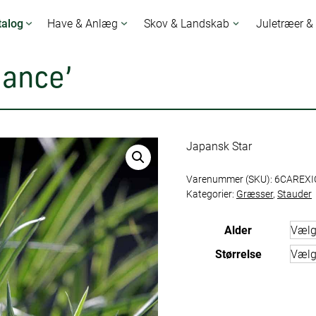
talog
Have & Anlæg
Skov & Landskab
Juletræer &
Dance’
Japansk Star
Varenummer (SKU):
6CAREXI
Kategorier:
Græsser
,
Stauder
Alder
Størrelse