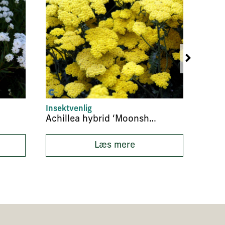
Insektvenlig
Staud
Achillea hybrid ‘Moonshine’
Læs mere