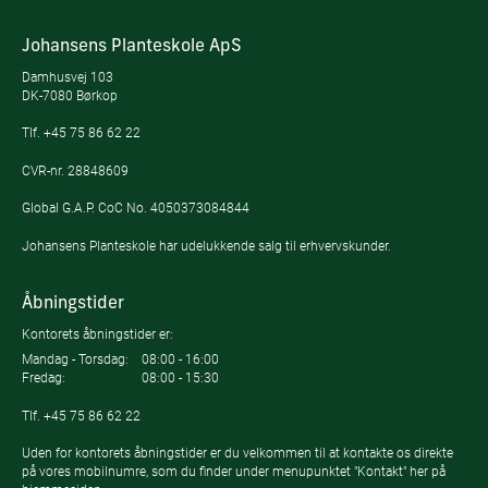
Johansens Planteskole ApS
Damhusvej 103
DK-7080 Børkop
Tlf.
+45 75 86 62 22
CVR-nr. 28848609
Global G.A.P. CoC No. 4050373084844
Johansens Planteskole har udelukkende salg til erhvervskunder.
Åbningstider
Kontorets åbningstider er:
Mandag - Torsdag:
08:00 - 16:00
Fredag:
08:00 - 15:30
Tlf.
+45 75 86 62 22
Uden for kontorets åbningstider er du velkommen til at kontakte os direkte
på vores mobilnumre, som du finder under menupunktet "Kontakt" her på