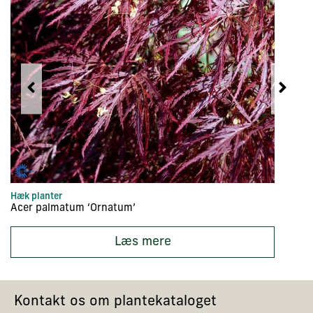
Hæk planter
Tr
Acer palmatum ‘Ornatum’
Ac
Læs mere
Kontakt os om plantekataloget