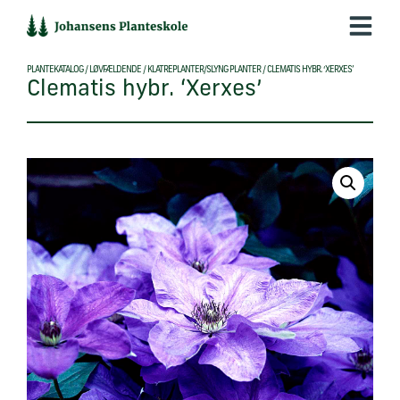
Hop
til
indholdet
PLANTEKATALOG
/
LØVFÆLDENDE
/
KLATREPLANTER/SLYNG PLANTER
/
CLEMATIS HYBR. ‘XERXES’
Clematis hybr. ‘Xerxes’