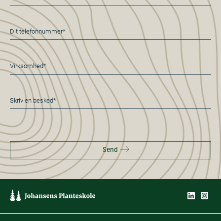
mail
*
Telefon
*
Virksomhed*
*
Besked
*
Send