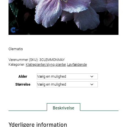
Clematis
Varenummer (SKU):
3CLEMMONMAY
Kategorier:
Klatreplanter/slyng planter
,
Løvfældende
Alder
Størrelse
Beskrivelse
Yderligere information