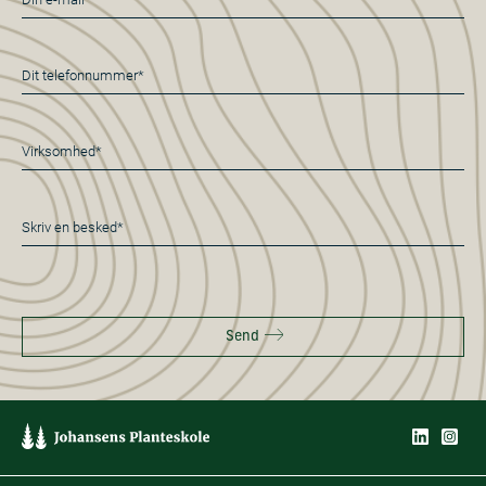
mail
*
Telefon
*
Virksomhed*
*
Besked
*
Send