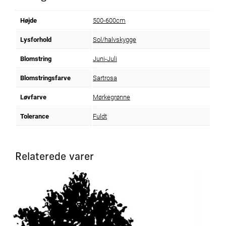
Højde
500-600cm
Lysforhold
Sol/halvskygge
Blomstring
Juni-Juli
Blomstringsfarve
Sartrosa
Løvfarve
Mørkegrønne
Tolerance
Fuldt
Relaterede varer