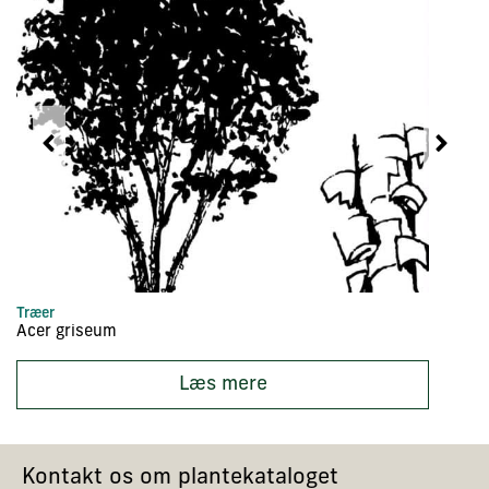
Træer
Bu
Acer griseum
Ab
Læs mere
Kontakt os om plantekataloget