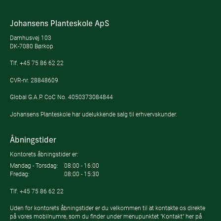
Johansens Planteskole ApS
Damhusvej 103
DK-7080 Børkop
Tlf.
+45 75 86 62 22
CVR-nr. 28848609
Global G.A.P. CoC No. 4050373084844
Johansens Planteskole har udelukkende salg til erhvervskunder.
Åbningstider
Kontorets åbningstider er:
Mandag - Torsdag:
08:00 - 16:00
Fredag:
08:00 - 15:30
Tlf.
+45 75 86 62 22
Uden for kontorets åbningstider er du velkommen til at kontakte os direkte
på vores mobilnumre, som du finder under menupunktet "Kontakt" her på