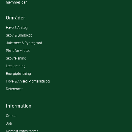
hjemmesiden.
Områder
Have & Anlæg
Skov & Landskab
Juletræer & Pyntegrønt
Plant for vildtet
Skovrejsning
Læplantning
Energiplantning
Have & Anlæg Plantekatalog
Referencer
Information
Om os
Job
Kontakt vores teams