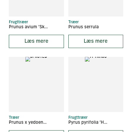
Frugttræer
Træer
Prunus avium ‘Skeena’
Prunus serrula
Læs mere
Læs mere
Træer
Frugttræer
Prunus x yedoensis
Pyrus pyrifolia ‘Hosui’