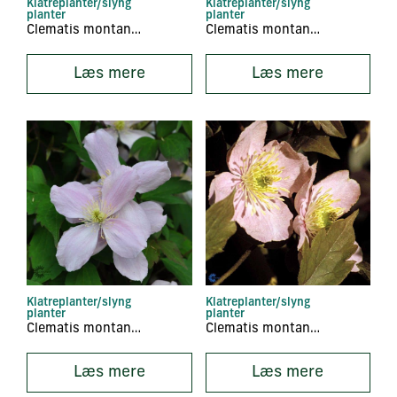
Klatreplanter/slyng
Klatreplanter/slyng
planter
planter
Clematis montana ‘Mayleen’
Clematis montana ‘Pink Perfection’
Læs mere
Læs mere
Klatreplanter/slyng
Klatreplanter/slyng
planter
planter
Clematis montana ‘Rubens’
Clematis montana ‘Tetrarose’
Læs mere
Læs mere