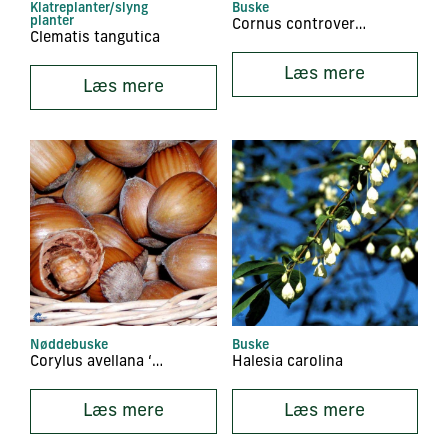
Klatreplanter/slyng
Buske
planter
Cornus controversa
Clematis tangutica
Læs mere
Læs mere
Nøddebuske
Buske
Corylus avellana ‘Cosford’
Halesia carolina
Læs mere
Læs mere