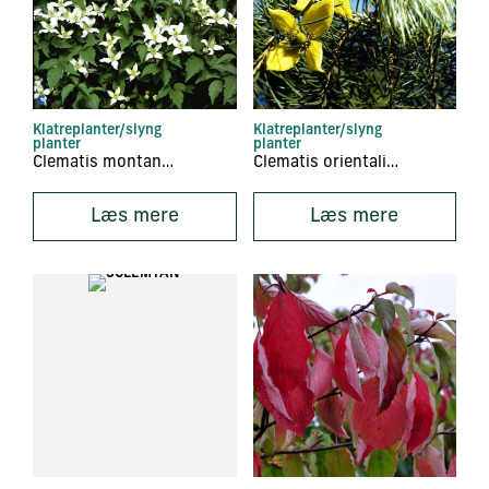
Klatreplanter/slyng
Klatreplanter/slyng
planter
planter
Clematis montana ‘Wilsonii’
Clematis orientalis ‘Orange Peel’
Læs mere
Læs mere