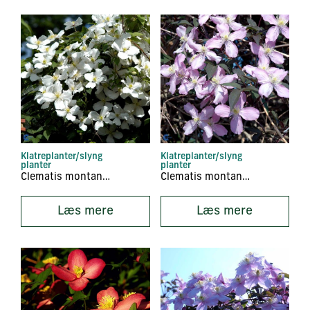
Klatreplanter/slyng
Klatreplanter/slyng
planter
planter
Clematis montana ‘Alba’
Clematis montana ‘Fragant Spring’
Læs mere
Læs mere