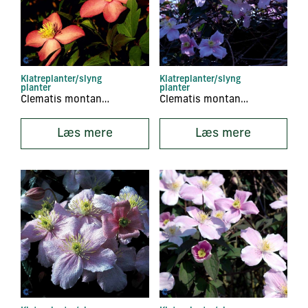
Klatreplanter/slyng
Klatreplanter/slyng
planter
planter
Clematis montana ‘Freda’
Clematis montana ‘Marjorie’
Læs mere
Læs mere