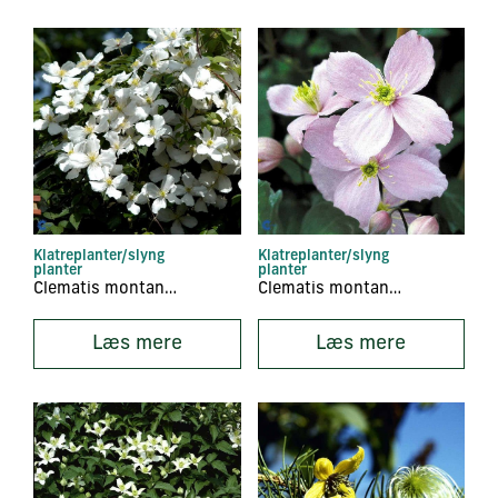
Klatreplanter/slyng
Klatreplanter/slyng
planter
planter
Clematis montana ‘Van Gogh’
Clematis montana ‘Vera’
Læs mere
Læs mere