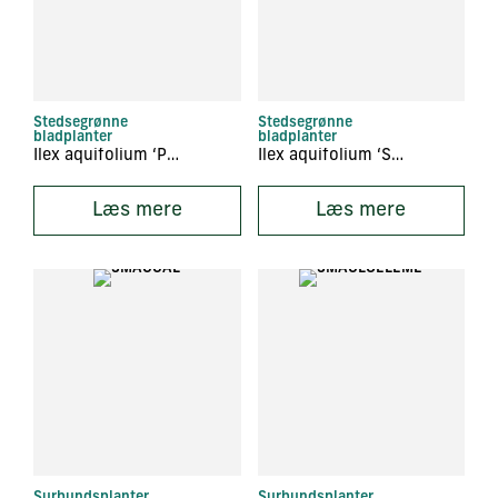
Stedsegrønne
Stedsegrønne
bladplanter
bladplanter
Ilex aquifolium ‘Pyramidalis’
Ilex aquifolium ‘Silver Queen’
Læs mere
Læs mere
Surbundsplanter
Surbundsplanter