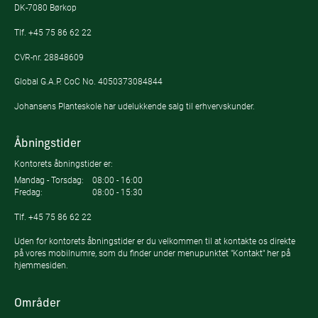
DK-7080 Børkop
Tlf.
+45 75 86 62 22
CVR-nr. 28848609
Global G.A.P. CoC No. 4050373084844
Johansens Planteskole har udelukkende salg til erhvervskunder.
Åbningstider
Kontorets åbningstider er:
Mandag - Torsdag:
08:00 - 16:00
Fredag:
08:00 - 15:30
Tlf.
+45 75 86 62 22
Uden for kontorets åbningstider er du velkommen til at kontakte os direkte
på vores mobilnumre, som du finder under menupunktet "Kontakt" her på
hjemmesiden.
Områder