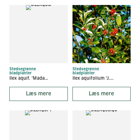
Stedsegrønne
Stedsegrønne
bladplanter
bladplanter
Ilex aquif. ‘Madame briot
Ilex aquifolium ‘J.C. van Tol’
Læs mere
Læs mere