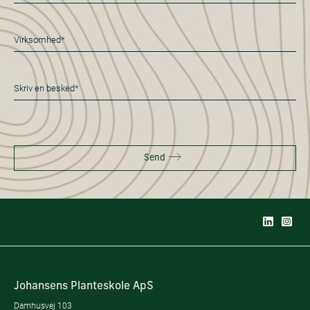
*
Virksomhed*
*
Besked
*
Send
Johansens Planteskole ApS
Damhusvej 103