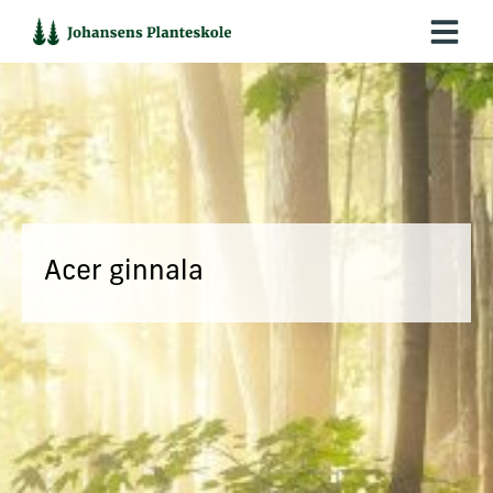
Hop
til
indholdet
Acer ginnala