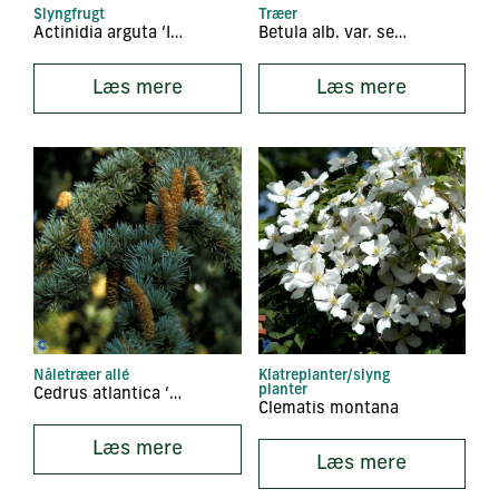
Slyngfrugt
Træer
Actinidia arguta ‘Issai’
Betula alb. var. septentrionalis
Læs mere
Læs mere
Nåletræer allé
Klatreplanter/slyng
planter
Cedrus atlantica ‘Glauca’
Clematis montana
Læs mere
Læs mere