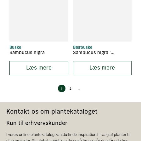
Buske
Bærbuske
Sambucus nigra
Sambucus nigra ‘Hamburg’
Læs mere
Læs mere
1
2
→
Kontakt os om plantekataloget
Kun til erhvervskunder
I vores online plantekatalog kan du finde inspiration til valg af planter til
dine projekter. Plantekataloget kan du også bruge, når du står ude hos