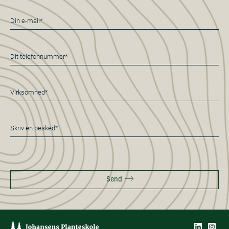
E-
mail
*
Telefon
*
Virksomhed*
*
Besked
*
Send