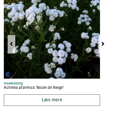
Insektvenlig
Bu
Achillea ptarmica ‘Boule de Neige’
Ac
Læs mere