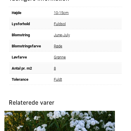
Højde
10-15cm
Lysforhold
Fuldsol
Blomstring
June-July
Blomstringsfarve
Røde
Løvfarve
Grønne
Antal pr. m2
8
Tolerance
Fuldt
Relaterede varer