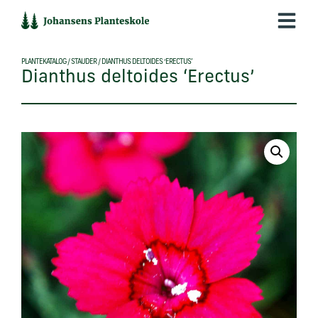
Hop
til
indholdet
PLANTEKATALOG
/
STAUDER
/
DIANTHUS DELTOIDES ‘ERECTUS’
Dianthus deltoides ‘Erectus’