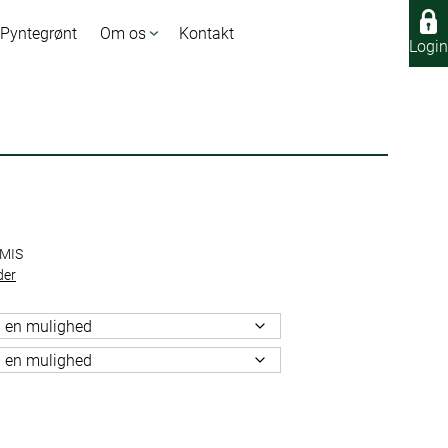
 Pyntegrønt
Om os
Kontakt
Login
Login
MIS
der