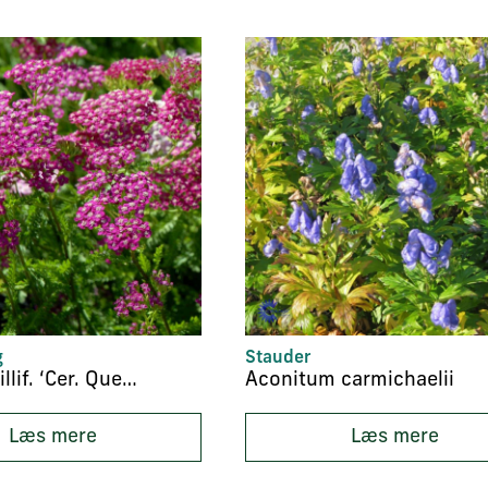
g
Stauder
Achillea millif. ‘Cer. Queen’
Aconitum carmichaelii
Læs mere
Læs mere