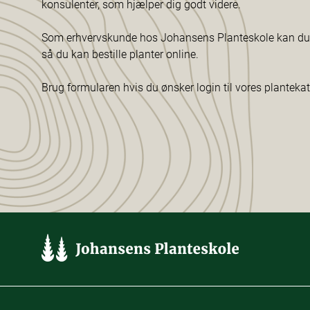
konsulenter, som hjælper dig godt videre.
Som erhvervskunde hos Johansens Planteskole kan du f
så du kan bestille planter online.
Brug formularen hvis du ønsker login til vores planteka