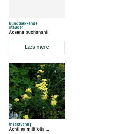
Bunddækkende
stauder
Acaena buchananii
Læs mere
Insektvenlig
Achillea millifolia ‘Credo’