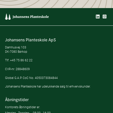
Johansens Planteskole ApS
Damhusvej 103
DK-7080 Børkop
Tlf.
+45 75 86 62 22
CVR-nr. 28848609
Global G.A.P. CoC No. 4050373084844
Johansens Planteskole har udelukkende salg til erhvervskunder.
Åbningstider
Kontorets åbningstider er:
Mandag - Torsdag:
08:00 - 16:00