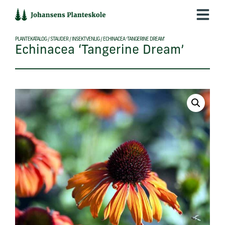
Hop
til
indholdet
PLANTEKATALOG
/
STAUDER
/
INSEKTVENLIG
/
ECHINACEA ‘TANGERINE DREAM’
Echinacea ‘Tangerine Dream’