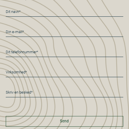
Navn
*
E-
mail
*
Telefon
*
Virksomhed*
*
Besked
*
Send