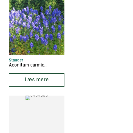
Stauder
Aconitum carmichaelii ‘Arendsii’
Læs mere