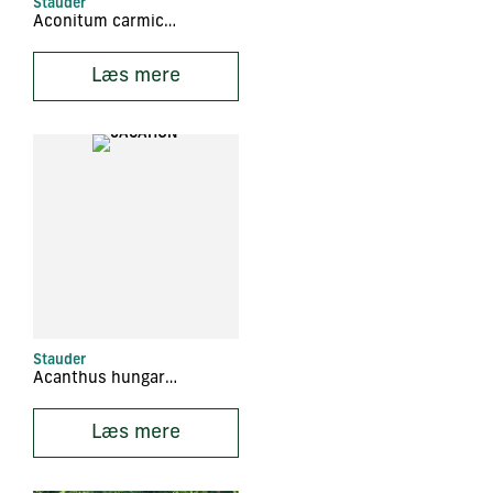
Stauder
Aconitum carmichaelii ‘Fischeri’
Læs mere
Stauder
Acanthus hungaricus
Læs mere