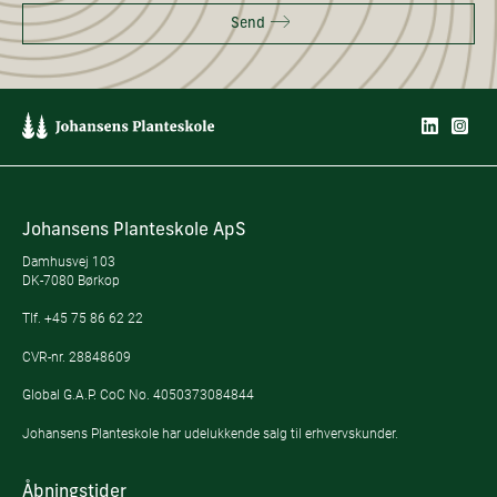
Send
Johansens Planteskole ApS
Damhusvej 103
DK-7080 Børkop
Tlf.
+45 75 86 62 22
CVR-nr. 28848609
Global G.A.P. CoC No. 4050373084844
Johansens Planteskole har udelukkende salg til erhvervskunder.
Åbningstider