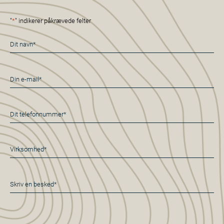
"
*
" indikerer påkrævede felter
Navn
*
E-
mail
*
Telefon
*
Virksomhed*
*
Besked
*