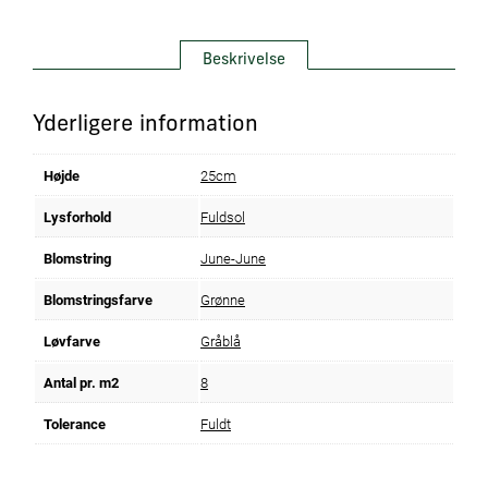
Beskrivelse
Yderligere information
Højde
25cm
Lysforhold
Fuldsol
Blomstring
June-June
Blomstringsfarve
Grønne
Løvfarve
Gråblå
Antal pr. m2
8
Tolerance
Fuldt