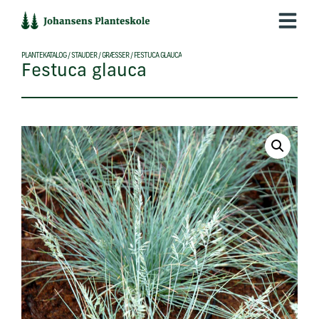
Hop
til
indholdet
PLANTEKATALOG
/
STAUDER
/
GRÆSSER
/
FESTUCA GLAUCA
Festuca glauca