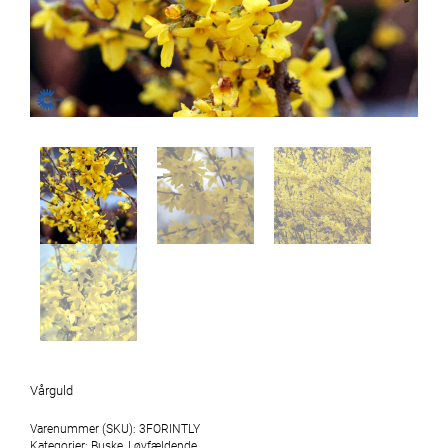
Vårguld
Varenummer (SKU):
3FORINTLY
Kategorier:
Buske
,
Løvfældende