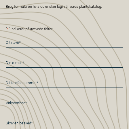
Brug formularen hvis du ønsker login til vores plantekatalog.
"
*
" indikerer påkrævede felter
Navn
*
E-
mail
*
Telefon
*
Virksomhed*
*
Besked
*