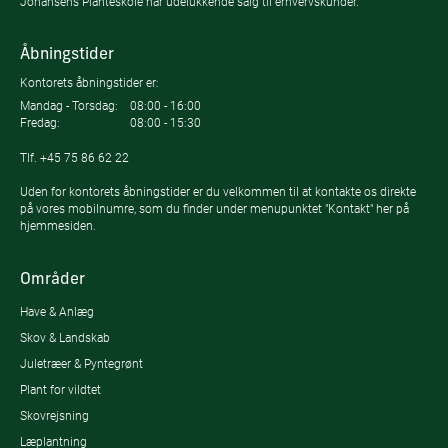
Johansens Planteskole har udelukkende salg til erhvervskunder.
Åbningstider
Kontorets åbningstider er:
Mandag - Torsdag:
08:00 - 16:00
Fredag:
08:00 - 15:30
Tlf.
+45 75 86 62 22
Uden for kontorets åbningstider er du velkommen til at kontakte os direkte
på vores mobilnumre, som du finder under menupunktet "Kontakt" her på
hjemmesiden.
Områder
Have & Anlæg
Skov & Landskab
Juletræer & Pyntegrønt
Plant for vildtet
Skovrejsning
Læplantning