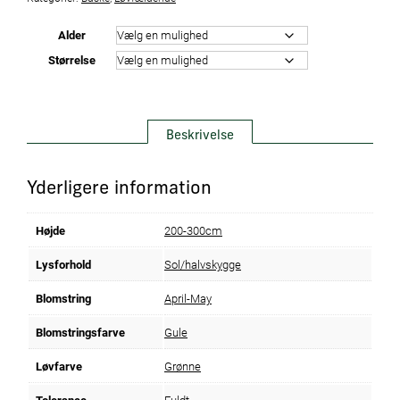
Alder
Størrelse
Beskrivelse
Yderligere information
Højde
200-300cm
Lysforhold
Sol/halvskygge
Blomstring
April-May
Blomstringsfarve
Gule
Løvfarve
Grønne