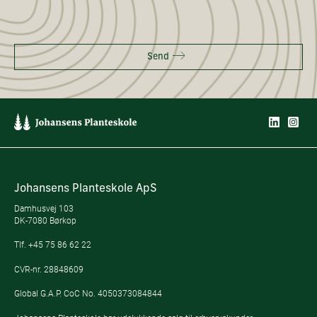
Send
Johansens Planteskole ApS
Damhusvej 103
DK-7080 Børkop
Tlf.
+45 75 86 62 22
CVR-nr. 28848609
Global G.A.P. CoC No. 4050373084844