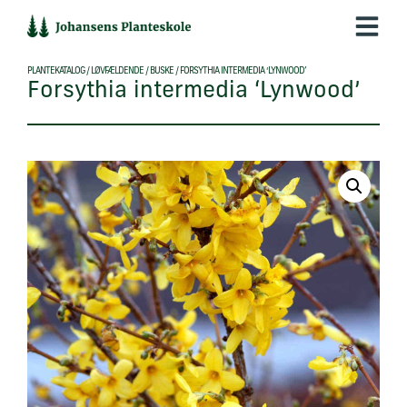
Hop
til
indholdet
PLANTEKATALOG
/
LØVFÆLDENDE
/
BUSKE
/
FORSYTHIA INTERMEDIA ‘LYNWOOD’
Forsythia intermedia ‘Lynwood’