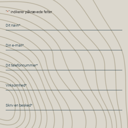
"
*
" indikerer påkrævede felter
Navn
*
E-
mail
*
Telefon
*
Virksomhed*
*
Besked
*