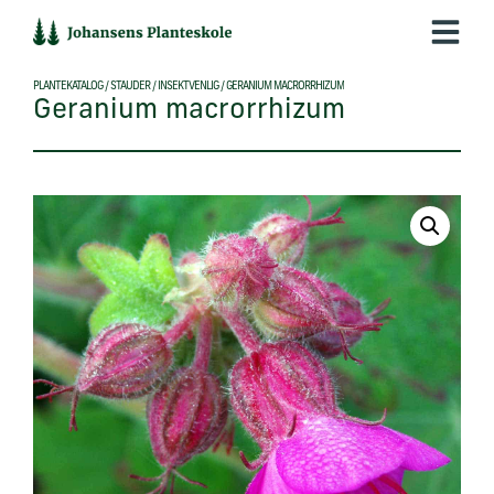
Hop
til
indholdet
PLANTEKATALOG
/
STAUDER
/
INSEKTVENLIG
/
GERANIUM MACRORRHIZUM
Geranium macrorrhizum