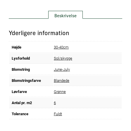
Beskrivelse
Yderligere information
Højde
30-40cm
Lysforhold
Sol/skygge
Blomstring
June-July
Blomstringsfarve
Blandede
Løvfarve
Grønne
Antal pr. m2
6
Tolerance
Fuldt