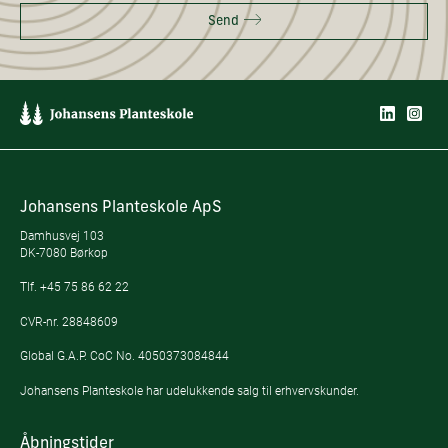
Send
Johansens Planteskole ApS
Damhusvej 103
DK-7080 Børkop
Tlf.
+45 75 86 62 22
CVR-nr. 28848609
Global G.A.P. CoC No. 4050373084844
Johansens Planteskole har udelukkende salg til erhvervskunder.
Åbningstider