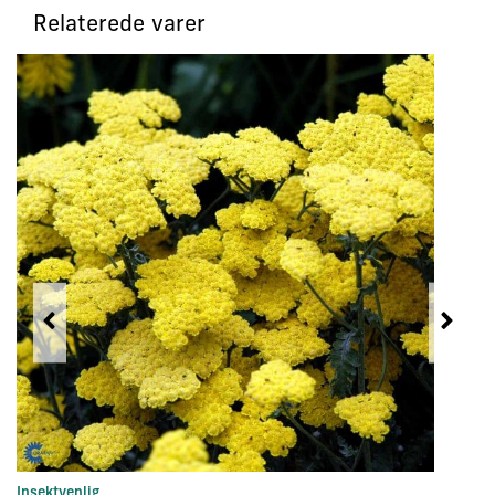
Relaterede varer
Insektvenlig
In