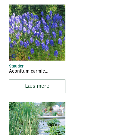
Stauder
Aconitum carmichaelii ‘Arendsii’
Læs mere