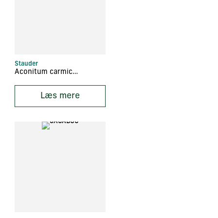
Stauder
Aconitum carmichaelii ‘Fischeri’
Læs mere