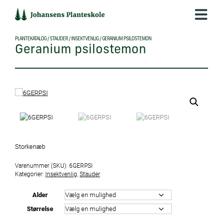
Hop
til
indholdet
PLANTEKATALOG
/
STAUDER
/
INSEKTVENLIG
/
GERANIUM PSILOSTEMON
Geranium psilostemon
Storkenæb
Varenummer (SKU):
6GERPSI
Kategorier:
Insektvenlig
,
Stauder
Alder
Størrelse