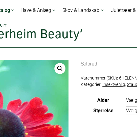
talog
Have & Anlæg
Skov & Landskab
Juletræer &
UTY’
erheim Beauty’
Solbrud
Varenummer (SKU):
6HELEN
Kategorier:
Insektvenlig
,
Stau
Alder
Størrelse