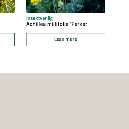
Insektvenlig
Bund
Achillea millifolia ‘Parker
Acae
Læs mere