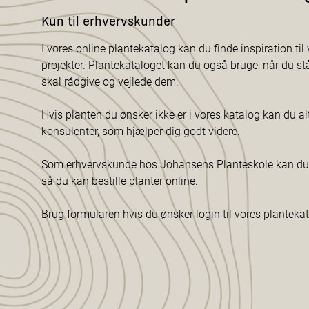
Kun til erhvervskunder
I vores online plantekatalog kan du finde inspiration til v
projekter. Plantekataloget kan du også bruge, når du s
skal rådgive og vejlede dem.
Hvis planten du ønsker ikke er i vores katalog kan du al
konsulenter, som hjælper dig godt videre.
Som erhvervskunde hos Johansens Planteskole kan du f
så du kan bestille planter online.
Brug formularen hvis du ønsker login til vores planteka