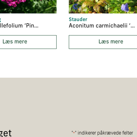
g
Stauder
Achilea millefolium ‘Pink Grapefruit’
Aconitum carmichaelii ‘Fischeri’
Læs mere
Læs mere
get
"
" indikerer påkrævede felter
*