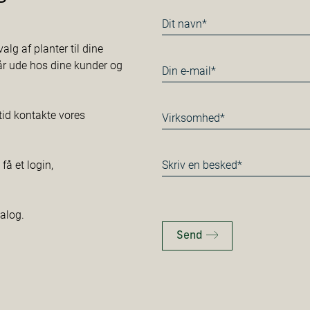
Navn
*
alg af planter til dine
tår ude hos dine kunder og
E-
mail
*
Virksomhed*
tid kontakte vores
*
Besked
å et login,
*
talog.
Send