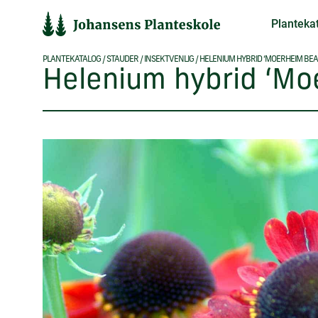
Hop
Planteka
til
indholdet
PLANTEKATALOG
/
STAUDER
/
INSEKTVENLIG
/
HELENIUM HYBRID ‘MOERHEIM BEA
Helenium hybrid ‘Mo