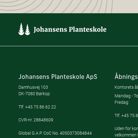
Johansens Planteskole ApS
Åbnings
Damhusvej 103
Kontorets åb
DK-7080 Børkop
Mandag - To
Fredag:
Tlf.
+45 75 86 62 22
Tlf.
+45 75 8
CVR-nr. 28848609
Uden for kon
Global G.A.P. CoC No. 4050373084844
velkommen ti