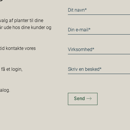
Navn
*
alg af planter til dine
tår ude hos dine kunder og
E-
mail
*
Virksomhed*
tid kontakte vores
*
Besked
å et login,
*
talog.
Send