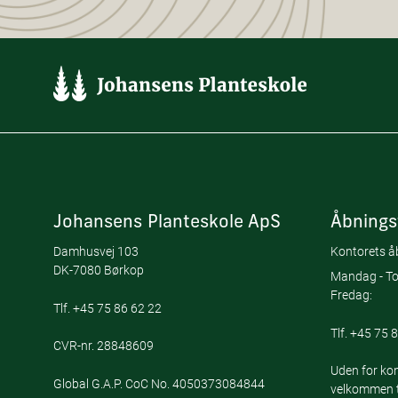
Johansens Planteskole ApS
Åbnings
Damhusvej 103
Kontorets åb
DK-7080 Børkop
Mandag - To
Fredag:
Tlf.
+45 75 86 62 22
Tlf.
+45 75 8
CVR-nr. 28848609
Uden for kon
Global G.A.P. CoC No. 4050373084844
velkommen ti