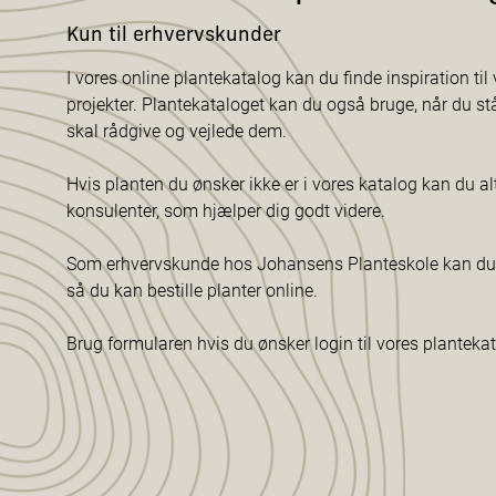
Kun til erhvervskunder
I vores online plantekatalog kan du finde inspiration til v
projekter. Plantekataloget kan du også bruge, når du s
skal rådgive og vejlede dem.
Hvis planten du ønsker ikke er i vores katalog kan du al
konsulenter, som hjælper dig godt videre.
Som erhvervskunde hos Johansens Planteskole kan du f
så du kan bestille planter online.
Brug formularen hvis du ønsker login til vores planteka