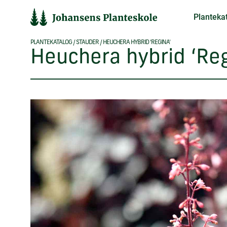
Hop
Planteka
til
indholdet
PLANTEKATALOG
/
STAUDER
/
HEUCHERA HYBRID ‘REGINA’
Heuchera hybrid ‘Reg