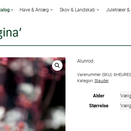
talog
Have & Anlæg
Skov & Landskab
Juletræer &
ina’
Alunrod
Varenummer (SKU):
6HEURE
Kategori:
Stauder
Alder
Størrelse