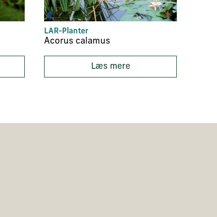
LAR-Planter
Insek
Acorus calamus
Achil
Læs mere