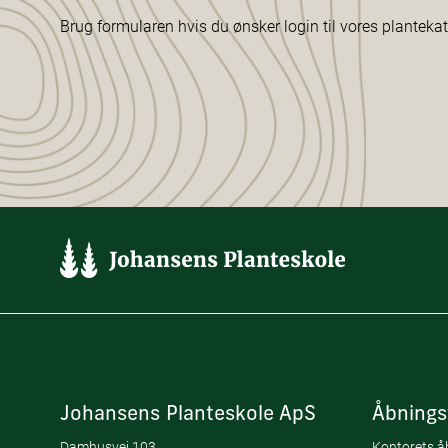
Brug formularen hvis du ønsker login til vores planteka
Johansens Planteskole ApS
Åbnings
Damhusvej 103
Kontorets åb