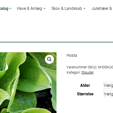
talog
Have & Anlæg
Skov & Landskab
Juletræer &
Hosta
Varenummer (SKU):
6HOSAU
Kategori:
Stauder
Alder
Størrelse