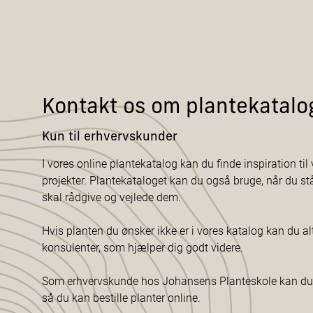
Kontakt os om plantekatalo
Kun til erhvervskunder
I vores online plantekatalog kan du finde inspiration til v
projekter. Plantekataloget kan du også bruge, når du s
skal rådgive og vejlede dem.
Hvis planten du ønsker ikke er i vores katalog kan du al
konsulenter, som hjælper dig godt videre.
Som erhvervskunde hos Johansens Planteskole kan du f
så du kan bestille planter online.