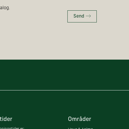
talog.
Send
tider
Områder
ningstider er: