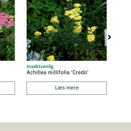
Insektvenlig
Insek
Achillea millifolia ‘Credo’
Læs mere