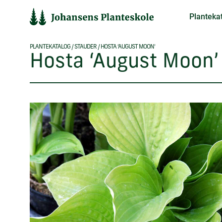
Hop
Planteka
til
indholdet
PLANTEKATALOG
/
STAUDER
/
HOSTA ‘AUGUST MOON’
Hosta ‘August Moon’