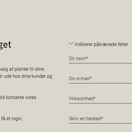
get
"
" indikerer påkrævede felter
*
Navn
*
alg af planter til dine
tår ude hos dine kunder og
E-
mail
*
Virksomhed*
tid kontakte vores
*
Besked
å et login,
*