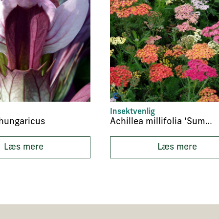
Insektvenlig
hungaricus
Achillea millifolia ‘Summer Pastels’
Læs mere
Læs mere