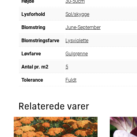
Højde
30-50cm
Lysforhold
Sol/skygge
Blomstring
June-September
Blomstringsfarve
Lysviolette
Løvfarve
Gulgrønne
Antal pr. m2
5
Tolerance
Fuldt
Relaterede varer