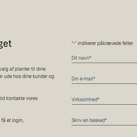
get
"
" indikerer påkrævede felter
*
Navn
*
alg af planter til dine
tår ude hos dine kunder og
E-
mail
*
Virksomhed*
tid kontakte vores
*
Besked
å et login,
*