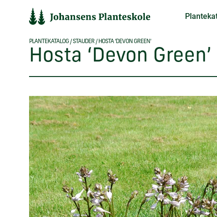
Hop
Planteka
til
indholdet
PLANTEKATALOG
/
STAUDER
/
HOSTA ‘DEVON GREEN’
Hosta ‘Devon Green’