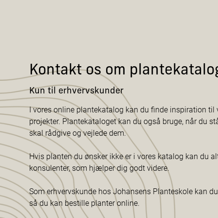
Kontakt os om plantekatalo
Kun til erhvervskunder
I vores online plantekatalog kan du finde inspiration til v
projekter. Plantekataloget kan du også bruge, når du s
skal rådgive og vejlede dem.
Hvis planten du ønsker ikke er i vores katalog kan du al
konsulenter, som hjælper dig godt videre.
Som erhvervskunde hos Johansens Planteskole kan du f
så du kan bestille planter online.