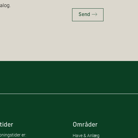
talog.
Send
tider
Områder
ningstider er:
Have & Anlæg