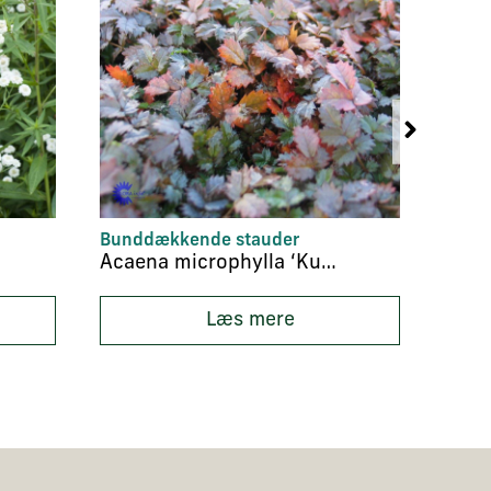
Bunddækkende stauder
Insek
Acaena microphylla ‘Kupferteppich’
Læs mere