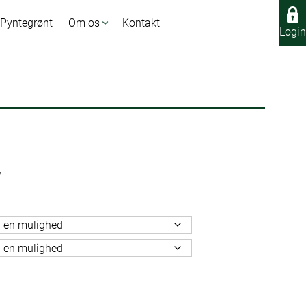
 Pyntegrønt
Om os
Kontakt
Login
Login
V