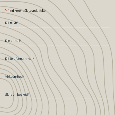
"
*
" indikerer påkrævede felter
Navn
*
E-
mail
*
Telefon
*
Virksomhed*
*
Besked
*