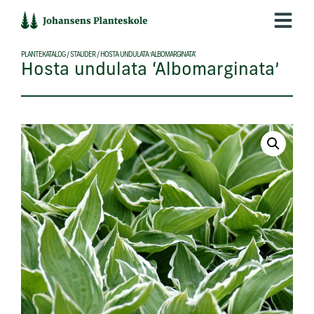
Hop
til
indholdet
PLANTEKATALOG
/
STAUDER
/
HOSTA UNDULATA ‘ALBOMARGINATA’
Hosta undulata ‘Albomarginata’