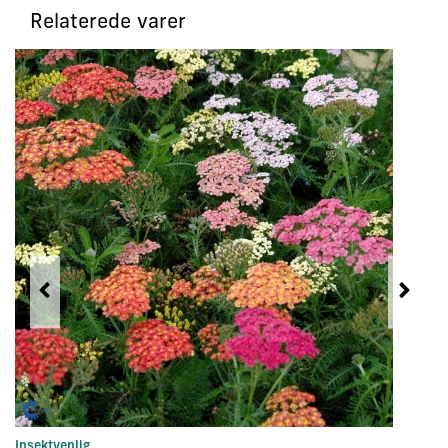
Relaterede varer
Insektvenlig
St