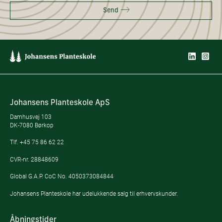
Send
Johansens Planteskole ApS
Damhusvej 103
DK-7080 Børkop
Tlf.
+45 75 86 62 22
CVR-nr. 28848609
Global G.A.P. CoC No. 4050373084844
Johansens Planteskole har udelukkende salg til erhvervskunder.
Åbningstider