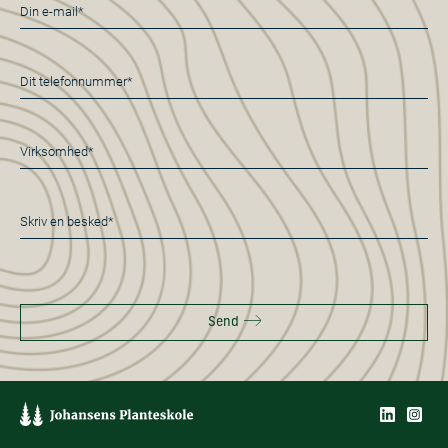
E-
mail
*
Telefon
*
Virksomhed*
*
Besked
*
Send