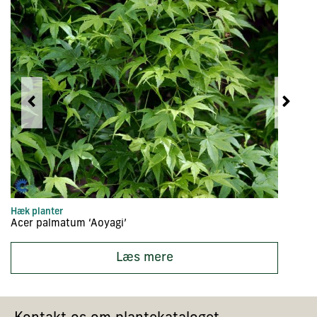
Hæk planter
Hæ
Acer palmatum ‘Aoyagi’
Ac
Læs mere