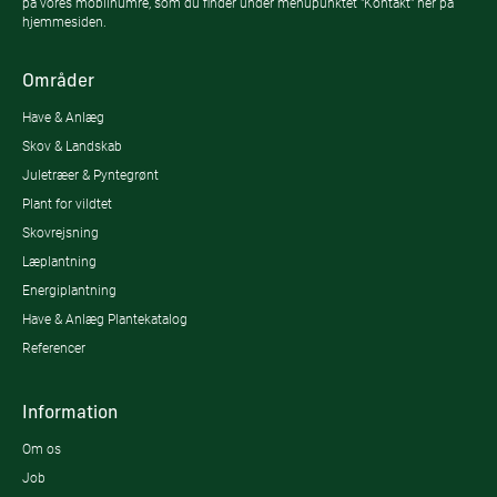
på vores mobilnumre, som du finder under menupunktet "Kontakt" her på
hjemmesiden.
Områder
Have & Anlæg
Skov & Landskab
Juletræer & Pyntegrønt
Plant for vildtet
Skovrejsning
Læplantning
Energiplantning
Have & Anlæg Plantekatalog
Referencer
Information
Om os
Job