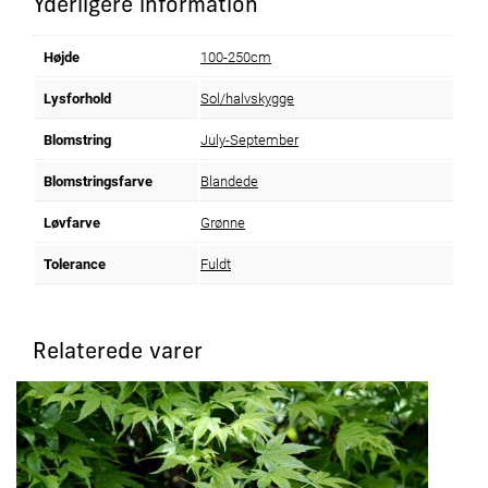
Yderligere information
Højde
100-250cm
Lysforhold
Sol/halvskygge
Blomstring
July-September
Blomstringsfarve
Blandede
Løvfarve
Grønne
Tolerance
Fuldt
Relaterede varer