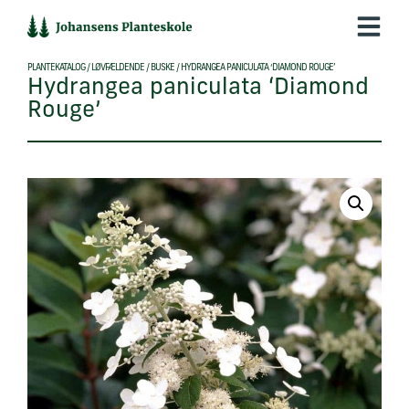
Hop
til
indholdet
PLANTEKATALOG
/
LØVFÆLDENDE
/
BUSKE
/
HYDRANGEA PANICULATA ‘DIAMOND ROUGE’
Hydrangea paniculata ‘Diamond
Rouge’