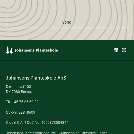
Send
Johansens Planteskole ApS
Damhusvej 103
DK-7080 Børkop
Tlf.
+45 75 86 62 22
CVR-nr. 28848609
Global G.A.P. CoC No. 4050373084844
Johansens Planteskole har udelukkende salg til erhvervskunder.