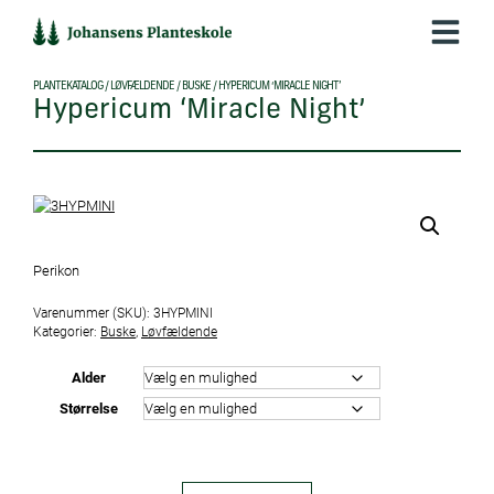
Hop
til
indholdet
PLANTEKATALOG
/
LØVFÆLDENDE
/
BUSKE
/
HYPERICUM ‘MIRACLE NIGHT’
Hypericum ‘Miracle Night’
Perikon
Varenummer (SKU):
3HYPMINI
Kategorier:
Buske
,
Løvfældende
Alder
Størrelse