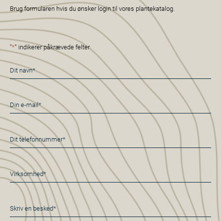
Brug formularen hvis du ønsker login til vores plantekatalog.
"
*
" indikerer påkrævede felter
Navn
*
E-
mail
*
Telefon
*
Virksomhed*
*
Besked
*