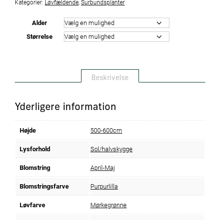
Kategorier:
Løvfældende
,
Surbundsplanter
Alder
Størrelse
Beskrivelse
Yderligere information
Højde
500-600cm
Lysforhold
Sol/halvskygge
Blomstring
April-Maj
Blomstringsfarve
Purpurlilla
Løvfarve
Mørkegrønne