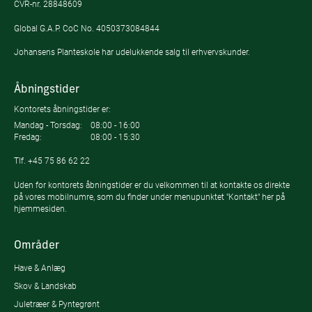
CVR-nr. 28848609
Global G.A.P. CoC No. 4050373084844
Johansens Planteskole har udelukkende salg til erhvervskunder.
Åbningstider
Kontorets åbningstider er:
Mandag - Torsdag:
08:00 - 16:00
Fredag:
08:00 - 15:30
Tlf.
+45 75 86 62 22
Uden for kontorets åbningstider er du velkommen til at kontakte os direkte
på vores mobilnumre, som du finder under menupunktet "Kontakt" her på
hjemmesiden.
Områder
Have & Anlæg
Skov & Landskab
Juletræer & Pyntegrønt