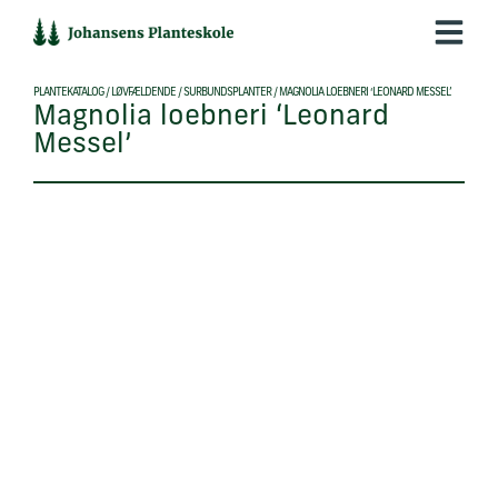
Hop
til
indholdet
PLANTEKATALOG
/
LØVFÆLDENDE
/
SURBUNDSPLANTER
/
MAGNOLIA LOEBNERI ‘LEONARD MESSEL’
Magnolia loebneri ‘Leonard
Messel’