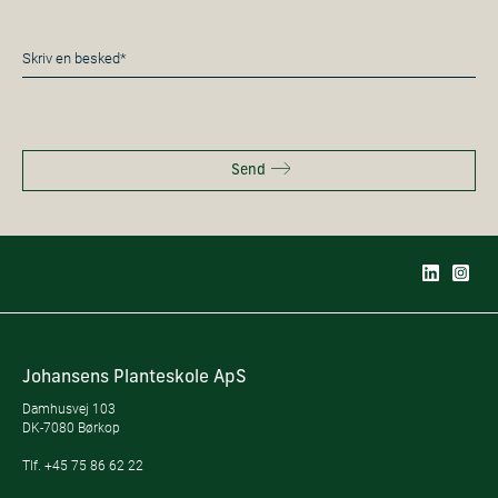
*
Besked
*
Send
Johansens Planteskole ApS
Damhusvej 103
DK-7080 Børkop
Tlf.
+45 75 86 62 22