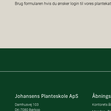
Brug formularen hvis du ønsker login til vores planteka
Johansens Planteskole ApS
Åbnings
Damhusvej 103
Kontorets åb
DK-7080 Børkop