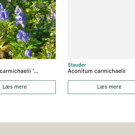
Stauder
Aconitum carmichaelii ‘Fischeri’
Aconitum carmichaelii
Læs mere
Læs mere