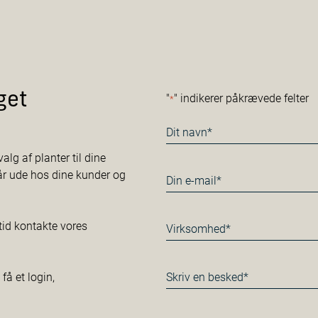
get
"
" indikerer påkrævede felter
*
Navn
*
alg af planter til dine
tår ude hos dine kunder og
E-
mail
*
Virksomhed*
tid kontakte vores
*
Besked
å et login,
*