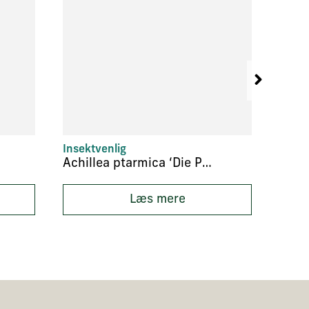
Insektvenlig
Bund
Achillea ptarmica ‘Die Perle’
Læs mere