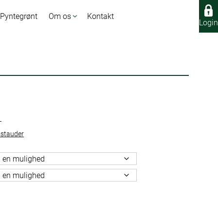
 Pyntegrønt
Om os
Kontakt
Login
Login
T
stauder