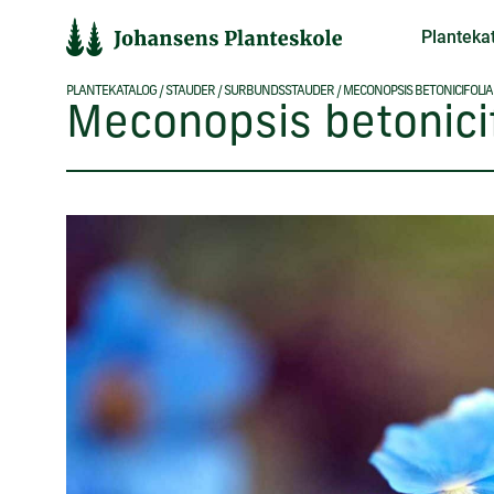
Hop
Planteka
til
indholdet
PLANTEKATALOG
/
STAUDER
/
SURBUNDSSTAUDER
/
MECONOPSIS BETONICIFOLIA
Meconopsis betonicif