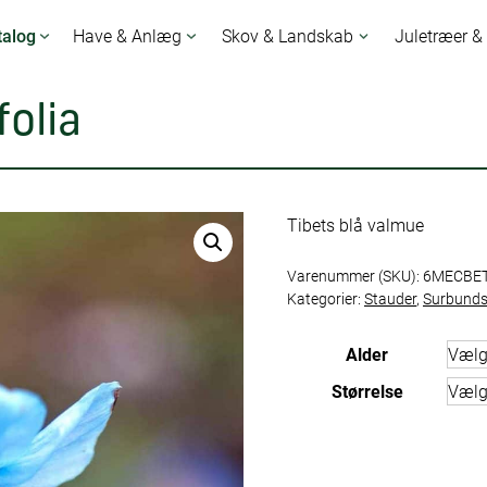
talog
Have & Anlæg
Skov & Landskab
Juletræer &
olia
Tibets blå valmue
Varenummer (SKU):
6MECBE
Kategorier:
Stauder
,
Surbunds
Alder
Størrelse