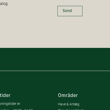
talog.
Send
tider
Områder
ningstider er:
Have & Anlæg