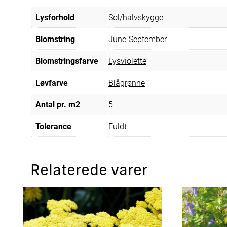
Lysforhold
Sol/halvskygge
Blomstring
June-September
Blomstringsfarve
Lysviolette
Løvfarve
Blågrønne
Antal pr. m2
5
Tolerance
Fuldt
Relaterede varer