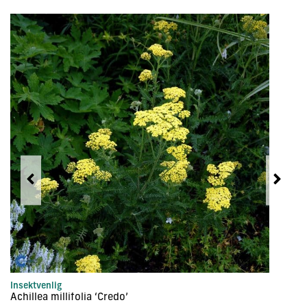
Insektvenlig
In
Achillea millifolia ‘Credo’
Ac