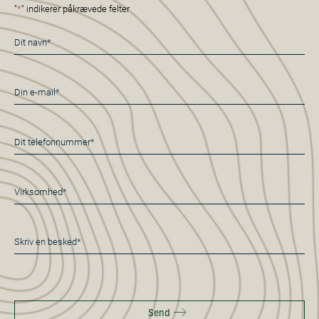
"
*
" indikerer påkrævede felter
Navn
*
E-
mail
*
Telefon
*
Virksomhed*
*
Besked
*
Send