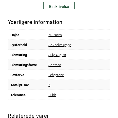
Beskrivelse
Yderligere information
Højde
60-70cm
Lysforhold
Sol/halvskygge
Blomstring
July-August
Blomstringsfarve
Sartrosa
Løvfarve
Grågrønne
Antal pr. m2
5
Tolerance
Fuldt
Relaterede varer