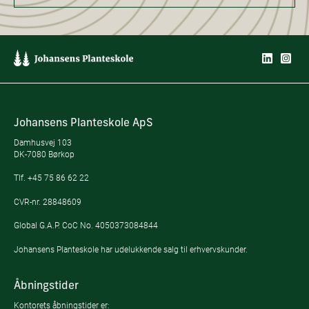
Johansens Planteskole ApS
Damhusvej 103
DK-7080 Børkop
Tlf.
+45 75 86 62 22
CVR-nr. 28848609
Global G.A.P. CoC No. 4050373084844
Johansens Planteskole har udelukkende salg til erhvervskunder.
Åbningstider
Kontorets åbningstider er: