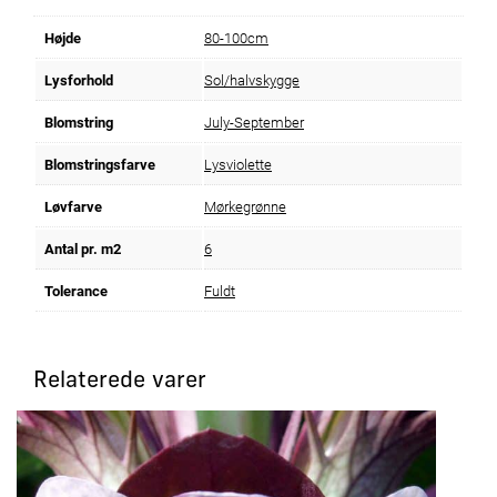
Højde
80-100cm
Lysforhold
Sol/halvskygge
Blomstring
July-September
Blomstringsfarve
Lysviolette
Løvfarve
Mørkegrønne
Antal pr. m2
6
Tolerance
Fuldt
Relaterede varer