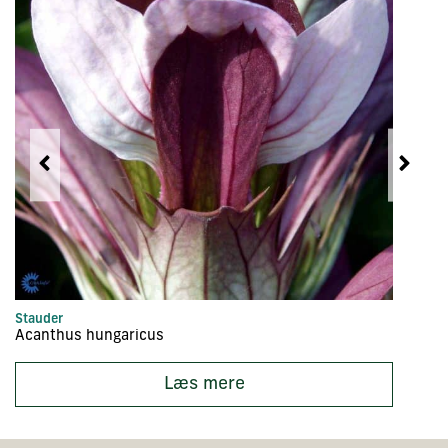
Stauder
LA
Acanthus hungaricus
A
Læs mere