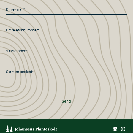
E-
mail
*
Telefon
*
Virksomhed*
*
Besked
*
Send