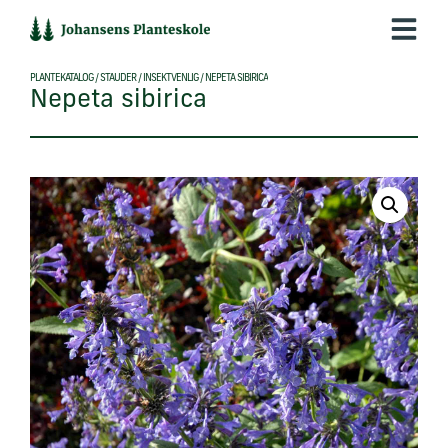
Hop
til
indholdet
PLANTEKATALOG
/
STAUDER
/
INSEKTVENLIG
/
NEPETA SIBIRICA
Nepeta sibirica