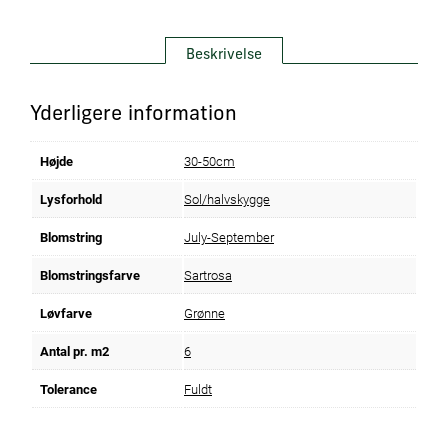
Beskrivelse
Yderligere information
Højde
30-50cm
Lysforhold
Sol/halvskygge
Blomstring
July-September
Blomstringsfarve
Sartrosa
Løvfarve
Grønne
Antal pr. m2
6
Tolerance
Fuldt