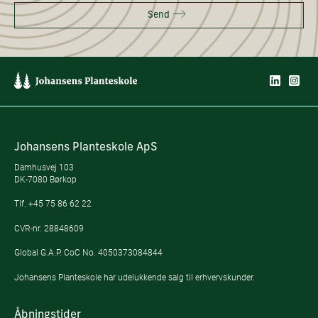
Send
Johansens Planteskole ApS
Damhusvej 103
DK-7080 Børkop
Tlf.
+45 75 86 62 22
CVR-nr. 28848609
Global G.A.P. CoC No. 4050373084844
Johansens Planteskole har udelukkende salg til erhvervskunder.
Åbningstider