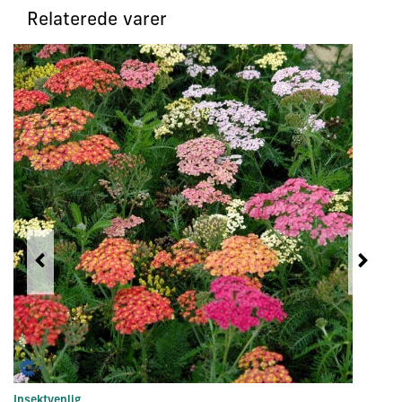
Relaterede varer
Insektvenlig
In