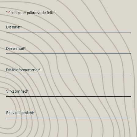
"
*
" indikerer påkrævede felter
Navn
*
E-
mail
*
Telefon
*
Virksomhed*
*
Besked
*