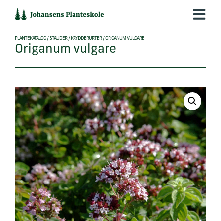
Hop
til
indholdet
PLANTEKATALOG
/
STAUDER
/
KRYDDERURTER
/
ORIGANUM VULGARE
Origanum vulgare