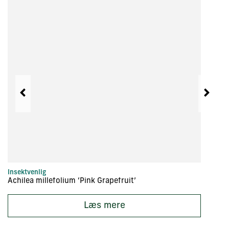
Insektvenlig
In
Achilea millefolium ‘Pink Grapefruit’
Ac
Læs mere