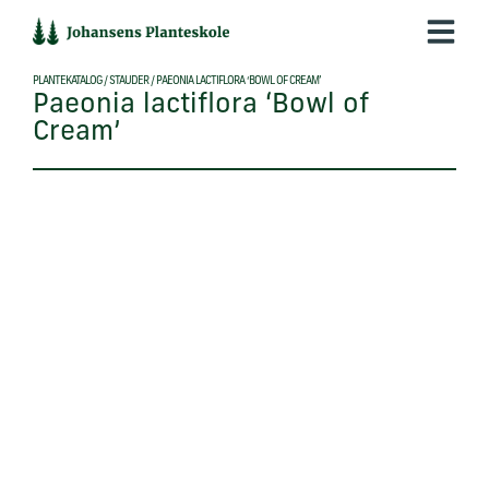
Hop
til
indholdet
PLANTEKATALOG
/
STAUDER
/
PAEONIA LACTIFLORA ‘BOWL OF CREAM’
Paeonia lactiflora ‘Bowl of
Cream’