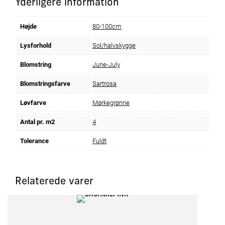
Yderligere information
Højde
80-100cm
Lysforhold
Sol/halvskygge
Blomstring
June-July
Blomstringsfarve
Sartrosa
Løvfarve
Mørkegrønne
Antal pr. m2
4
Tolerance
Fuldt
Relaterede varer