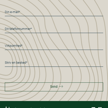
E-
mail
*
Telefon
*
Virksomhed*
*
Besked
*
Send