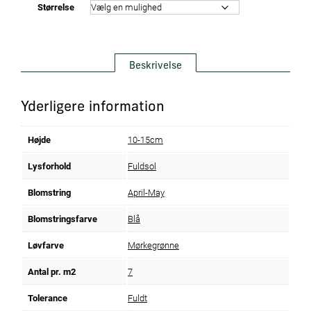
Størrelse
Beskrivelse
Yderligere information
Højde
10-15cm
Lysforhold
Fuldsol
Blomstring
April-May
Blomstringsfarve
Blå
Løvfarve
Mørkegrønne
Antal pr. m2
7
Tolerance
Fuldt