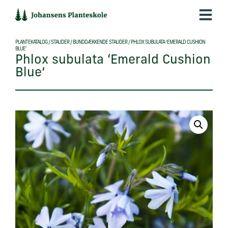
Hop
til
indholdet
PLANTEKATALOG
/
STAUDER
/
BUNDDÆKKENDE STAUDER
/
PHLOX SUBULATA ‘EMERALD CUSHION
BLUE’
Phlox subulata ‘Emerald Cushion
Blue’