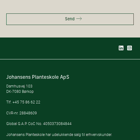
Send
Johansens Planteskole ApS
Damhusvej 103
DK-7080 Børkop
Tlf.
+45 75 86 62 22
CVR-nr. 28848609
Global G.A.P. CoC No. 4050373084844
Johansens Planteskole har udelukkende salg til erhvervskunder.