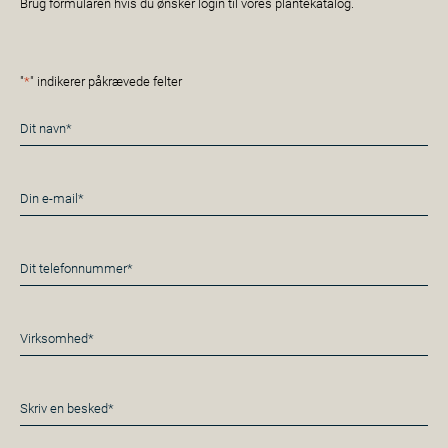
Brug formularen hvis du ønsker login til vores plantekatalog.
"
*
" indikerer påkrævede felter
Navn
*
E-
mail
*
Telefon
*
Virksomhed*
*
Besked
*