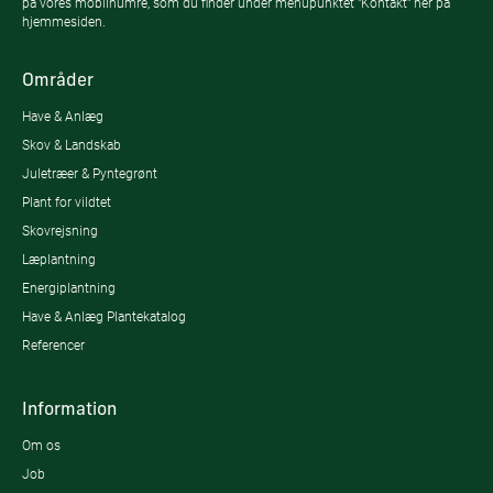
på vores mobilnumre, som du finder under menupunktet "Kontakt" her på
hjemmesiden.
Områder
Have & Anlæg
Skov & Landskab
Juletræer & Pyntegrønt
Plant for vildtet
Skovrejsning
Læplantning
Energiplantning
Have & Anlæg Plantekatalog
Referencer
Information
Om os
Job