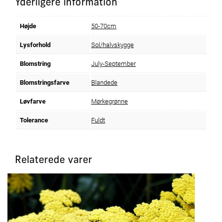
Yderligere information
Højde
50-70cm
Lysforhold
Sol/halvskygge
Blomstring
July-September
Blomstringsfarve
Blandede
Løvfarve
Mørkegrønne
Tolerance
Fuldt
Relaterede varer