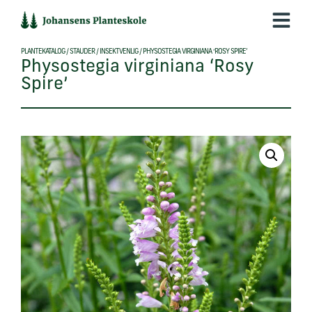
Hop
til
indholdet
PLANTEKATALOG
/
STAUDER
/
INSEKTVENLIG
/
PHYSOSTEGIA VIRGINIANA ‘ROSY SPIRE’
Physostegia virginiana ‘Rosy
Spire’