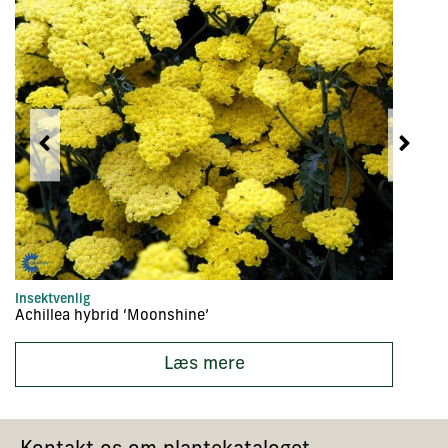
Insektvenlig
In
Achillea hybrid ‘Moonshine’
Ac
Læs mere