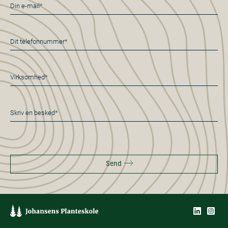
E-
mail
*
Telefon
*
Virksomhed*
*
Besked
*
Send