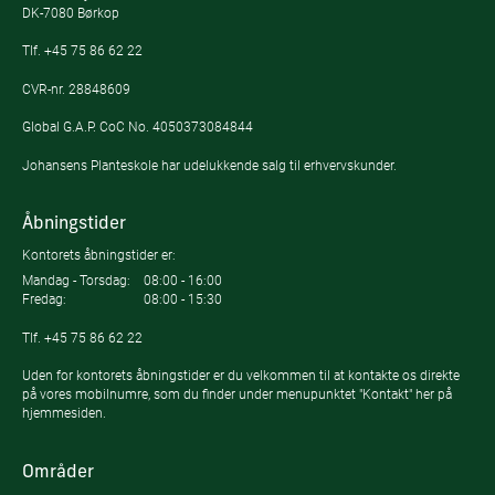
DK-7080 Børkop
Tlf.
+45 75 86 62 22
CVR-nr. 28848609
Global G.A.P. CoC No. 4050373084844
Johansens Planteskole har udelukkende salg til erhvervskunder.
Åbningstider
Kontorets åbningstider er:
Mandag - Torsdag:
08:00 - 16:00
Fredag:
08:00 - 15:30
Tlf.
+45 75 86 62 22
Uden for kontorets åbningstider er du velkommen til at kontakte os direkte
på vores mobilnumre, som du finder under menupunktet "Kontakt" her på
hjemmesiden.
Områder