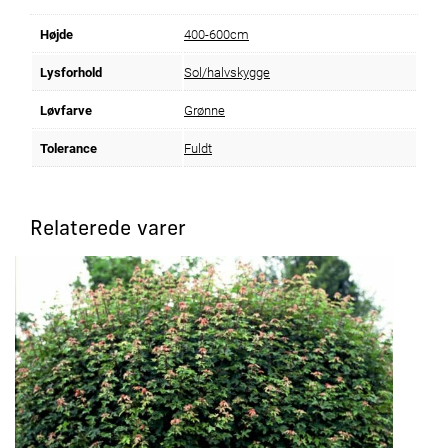
Højde
400-600cm
Lysforhold
Sol/halvskygge
Løvfarve
Grønne
Tolerance
Fuldt
Relaterede varer