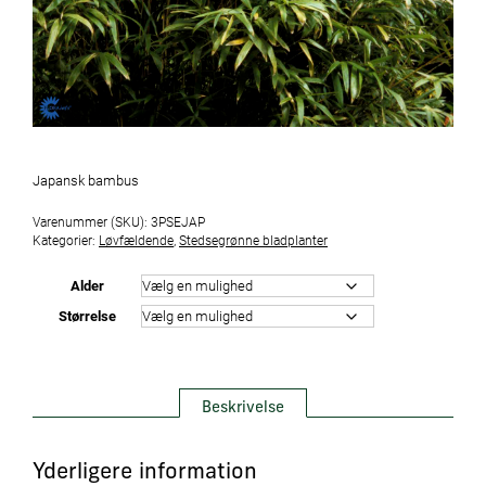
Japansk bambus
Varenummer (SKU):
3PSEJAP
Kategorier:
Løvfældende
,
Stedsegrønne bladplanter
Alder
Størrelse
Beskrivelse
Yderligere information