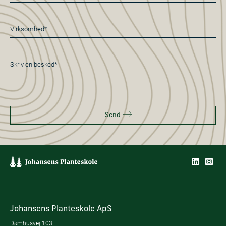
*
Virksomhed*
*
Besked
*
Send
Johansens Planteskole ApS
Damhusvej 103