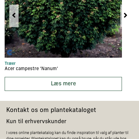
Træer
Hæ
Acer campestre ‘Nanum’
A
Læs mere
Kontakt os om plantekataloget
Kun til erhvervskunder
I vores online plantekatalog kan du finde inspiration til valg af planter til
dine projekter. Plantekataloget kan du også bruge, når du står ude hos