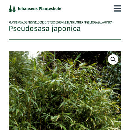
Hop
til
indholdet
PLANTEKATALOG
/
LØVFÆLDENDE
/
STEDSEGRØNNE BLADPLANTER
/
PSEUDOSASA JAPONICA
Pseudosasa japonica