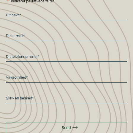
"
*
" indikerer påkrævede felter
Navn
*
E-
mail
*
Telefon
*
Virksomhed*
*
Besked
*
Send