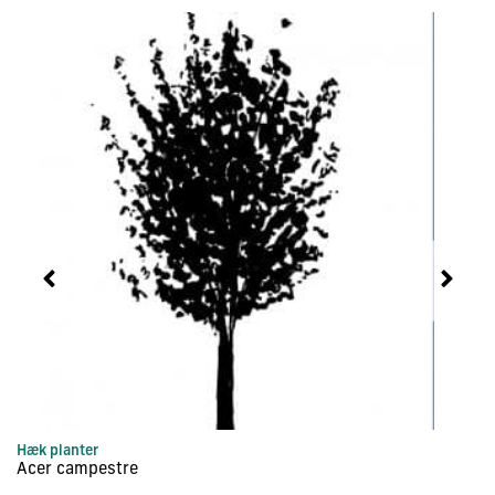
Hæk planter
Hæ
Acer campestre
Ac