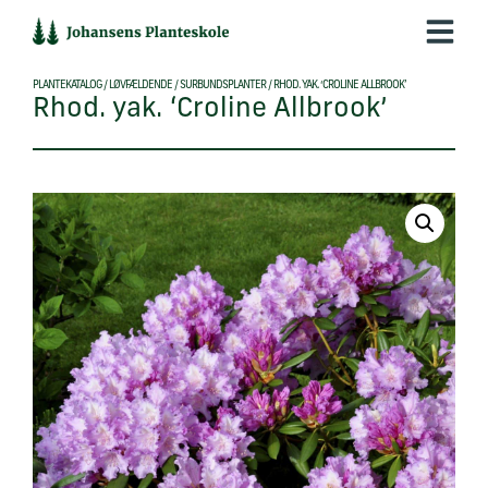
Hop
til
indholdet
PLANTEKATALOG
/
LØVFÆLDENDE
/
SURBUNDSPLANTER
/
RHOD. YAK. ‘CROLINE ALLBROOK’
Rhod. yak. ‘Croline Allbrook’