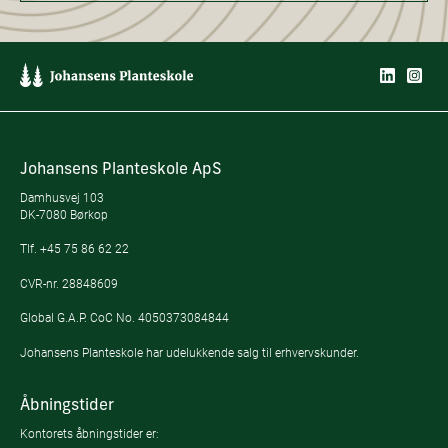
Johansens Planteskole ApS
Damhusvej 103
DK-7080 Børkop
Tlf.
+45 75 86 62 22
CVR-nr. 28848609
Global G.A.P. CoC No. 4050373084844
Johansens Planteskole har udelukkende salg til erhvervskunder.
Åbningstider
Kontorets åbningstider er: