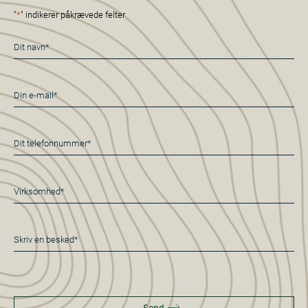
"
*
" indikerer påkrævede felter
Navn
*
E-
mail
*
Telefon
*
Virksomhed*
*
Besked
*