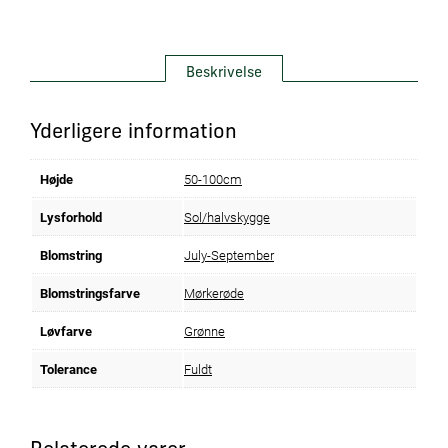
Beskrivelse
Yderligere information
Højde
50-100cm
Lysforhold
Sol/halvskygge
Blomstring
July-September
Blomstringsfarve
Mørkerøde
Løvfarve
Grønne
Tolerance
Fuldt