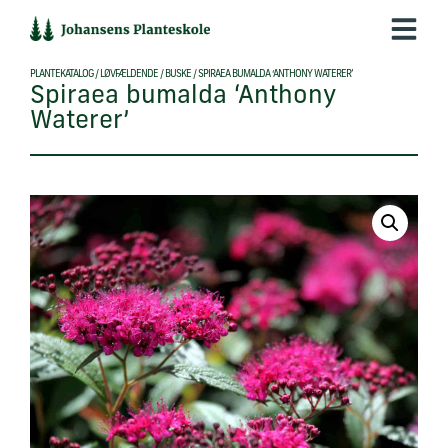
Hop
til
indholdet
PLANTEKATALOG
/
LØVFÆLDENDE
/
BUSKE
/
SPIRAEA BUMALDA ‘ANTHONY WATERER’
Spiraea bumalda ‘Anthony
Waterer’