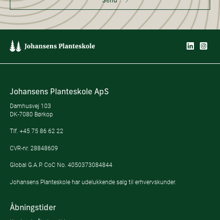
Send
Johansens Planteskole ApS
Damhusvej 103
DK-7080 Børkop
Tlf.
+45 75 86 62 22
CVR-nr. 28848609
Global G.A.P. CoC No. 4050373084844
Johansens Planteskole har udelukkende salg til erhvervskunder.
Åbningstider