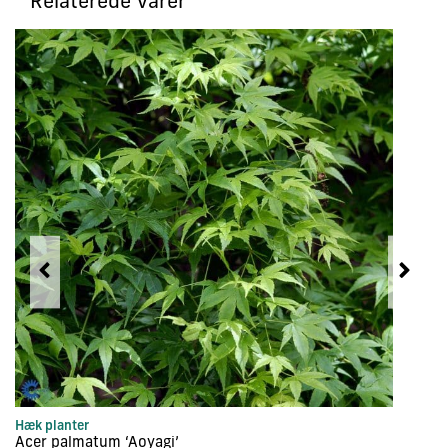
Relaterede varer
Hæk planter
Tr
Acer palmatum ‘Aoyagi’
Ac