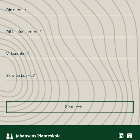
E-
mail
*
Telefon
*
Virksomhed*
*
Besked
*
Send