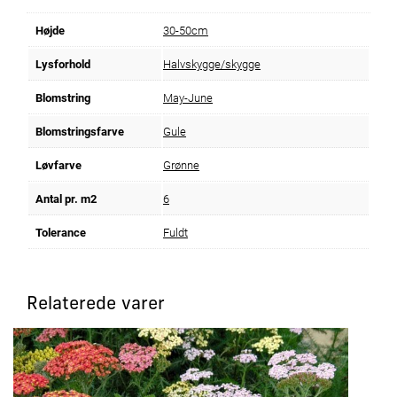
Højde
30-50cm
Lysforhold
Halvskygge/skygge
Blomstring
May-June
Blomstringsfarve
Gule
Løvfarve
Grønne
Antal pr. m2
6
Tolerance
Fuldt
Relaterede varer