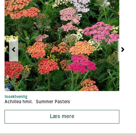
Insektvenlig
In
Achillea hmil. ´Summer Pastels´
Ac
Læs mere