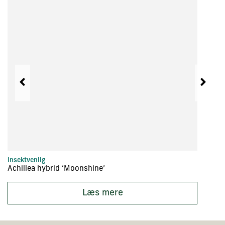
Insektvenlig
St
Achillea hybrid ‘Moonshine’
A
Læs mere