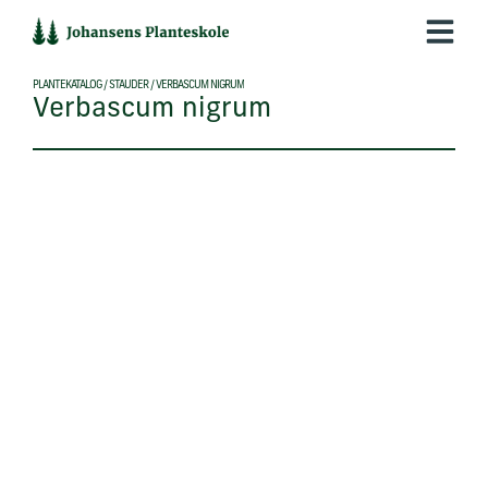
Hop
til
indholdet
PLANTEKATALOG
/
STAUDER
/
VERBASCUM NIGRUM
Verbascum nigrum