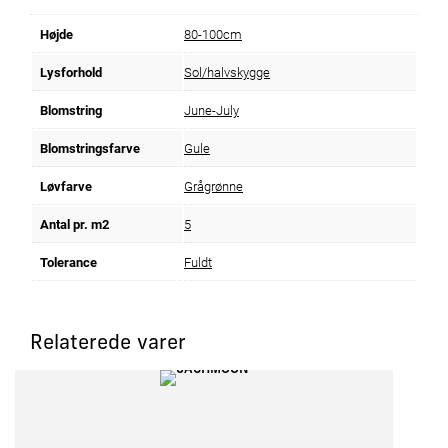
Højde
80-100cm
Lysforhold
Sol/halvskygge
Blomstring
June-July
Blomstringsfarve
Gule
Løvfarve
Grågrønne
Antal pr. m2
5
Tolerance
Fuldt
Relaterede varer