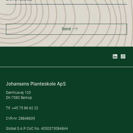
*
Send
Johansens Planteskole ApS
Damhusvej 103
DK-7080 Børkop
Tlf.
+45 75 86 62 22
CVR-nr. 28848609
Global G.A.P. CoC No. 4050373084844