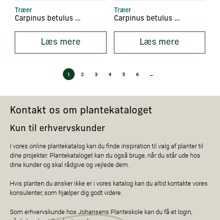
Træer
Træer
Carpinus betulus ‘Fastigiata’
Carpinus betulus ‘Frans Fontaine’
Læs mere
Læs mere
1
2
3
4
5
6
→
Kontakt os om plantekataloget
Kun til erhvervskunder
I vores online plantekatalog kan du finde inspiration til valg af planter til
dine projekter. Plantekataloget kan du også bruge, når du står ude hos
dine kunder og skal rådgive og vejlede dem.
Hvis planten du ønsker ikke er i vores katalog kan du altid kontakte vores
konsulenter, som hjælper dig godt videre.
Som erhvervskunde hos Johansens Planteskole kan du få et login,