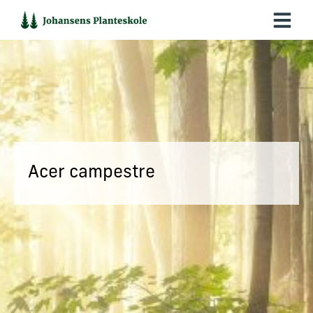
Hop
til
indholdet
Acer campestre