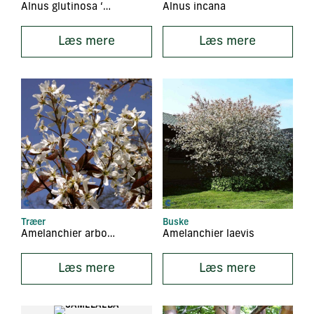
Alnus glutinosa ‘Laciniata’
Alnus incana
Læs mere
Læs mere
Træer
Buske
Amelanchier arborea ‘Robin Hill’
Amelanchier laevis
Læs mere
Læs mere