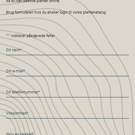
så du kan bestille planter online.
Brug formularen hvis du ønsker login til vores plantekatalog.
"
*
" indikerer påkrævede felter
Navn
*
E-
mail
*
Telefon
*
Virksomhed*
*
Besked